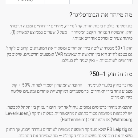
מה מייחד את הבונדסליגה?
בונדסליגה בולטת בזכות חווית קהל נדירה, מחירים ידידותיים ומבנה תרבותי
חזק. התפוסה הגבוהה, הקצב המסחרר – מעל 3 שערים בממוצע למשחק (!),
פיתוח צעירים ומרקם אוהדים אמיתי.
חוק 50+1 מבטיח שליטה בידי האוהדים ומשאיר את המועדונים קרובים לקהל.
גם בטכנולוגיה: היא בין הראשונות שאימצו VAR ואמצעים חדשניים. שילוב בין
חידושים לאותנטיות – ואין שניה לה בעולם.
מה זה חוק 50+1?
מדובר בחוק בלעדי לגרמניה — החובה שהמועדון ישמור לפחות 50% + קול
מצביע אחד בידי האוהדים, כך משמרים דמוקרטיית אוהדים ומונעים שליטה
בידי תאגידים.
התוצאה: מחירי כרטיסים נמוכים, ניהול אחראי, חיבור עמוק בין הקהל לקבוצה.
יש לקבוצות מסוימות פטור כתוצאה מהיסטוריית בעלות ותיקה (Leverkusen,
Wolfsburg) או מימון חריג (Hoffenheim).
גם RB Leipzig שלא מעניקה השפעה ממשית לאוהדים עוררה ויכוח, אך החוק
משאיר את רוב הליגה נשלטת בידי הקהילה — מה שמייחד את התרבות