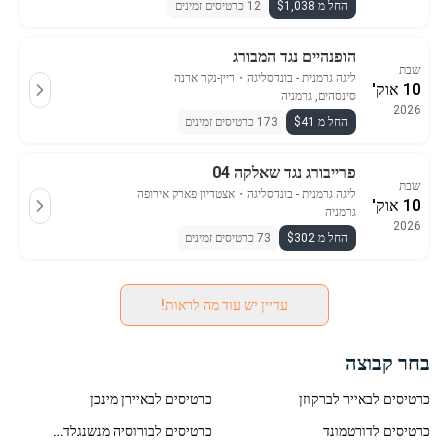
החל מ $1,038
12 כרטיסים זמינים
הופנהיים נגד המבורג
שבת
ליגה גרמנית - בונדסליגה
・
ריין-נקר ארנה
10 אוק'
סינסהים, גרמניה
2026
החל מ $41
173 כרטיסים זמינים
פרייבורג נגד שאלקה 04
שבת
ליגה גרמנית - בונדסליגה
・
אצטדיון פארק אירופה
10 אוק'
גרמניה
2026
החל מ $302
73 כרטיסים זמינים
עדיין יש עוד מה לראות!
בחר קבוצה
כרטיסים לבאייר לברקוזן
כרטיסים לבאיירן מינכן
כרטיסים לדורטמונד
כרטיסים לבורוסיה מנשנגלדבך