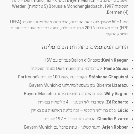
הישגים בולטים: Bayern Munich – 5 גביעי אירופה, Dortmund – ליגת
האלופות 1997, Borussia Mönchengladbach (5 אליפויות), Werder
Bremen (4).
חוק 50+1 ממשיך לעצב את התרבות, הכל תחת ניהול פיננסי מוקפד (UEFA
FPP). כיום משודרת ל-200 מדינות בעולם, ידועה בתרבות אוהדים ייחודית
ומשחק התקפי.
הזרים המפוסמים בתולדות הבונדסליגה
Kevin Keegan
: כוכב Ballon d'Or פעמיים עם HSV
Paulo Sousa
: קשר מרכזי, עוגן Dortmund בעונת האליפות
Stéphane Chapuisat
: סקורר ענק, מעל 100 שערים לDortmund
Bixente Lizarazu: מגן משמאל מיתולוגי ב-Bayern Munich
Willy Sagnol
: אחד מהמגנים היציבים ביותר ב-Bayern Munich
Zé Roberto
: קשר ברזילאי רבגוני — 4 אליפויות בבאיירן
Lúcio
: בלם ברזילאי התקפי — זכה בליגת האלופות עם באיירן
Claudio Pizarro
: הכובש הזר הבכיר – 197 שערים
Arjen Robben
: ווינגר קטלני – עונת טרבל עם Bayern Munich