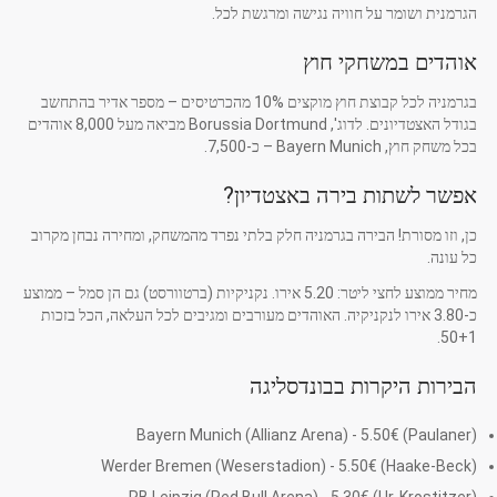
הגרמנית ושומר על חוויה נגישה ומרגשת לכל.
אוהדים במשחקי חוץ
בגרמניה לכל קבוצת חוץ מוקצים 10% מהכרטיסים – מספר אדיר בהתחשב
בגודל האצטדיונים. לדוג', Borussia Dortmund מביאה מעל 8,000 אוהדים
בכל משחק חוץ, Bayern Munich – כ-7,500.
אפשר לשתות בירה באצטדיון?
כן, וזו מסורת! הבירה בגרמניה חלק בלתי נפרד מהמשחק, ומחירה נבחן מקרוב
כל עונה.
מחיר ממוצע לחצי ליטר: 5.20 אירו. נקניקיות (ברטוורסט) גם הן סמל – ממוצע
כ-3.80 אירו לנקניקיה. האוהדים מעורבים ומגיבים לכל העלאה, הכל בזכות
50+1.
הבירות היקרות בבונדסליגה
Bayern Munich (Allianz Arena) - 5.50€ (Paulaner)
Werder Bremen (Weserstadion) - 5.50€ (Haake-Beck)