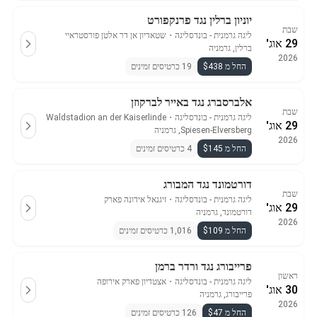
יוניון ברלין נגד פרנקפורט
שבת
ליגה גרמנית - בונדסליגה
・
שטאדיון אן דר אלטן פורסטראיי
29 אוג'
ברלין, גרמניה
2026
החל מ $438
19 כרטיסים זמינים
אלברסברג נגד באייר לברקוזן
שבת
ליגה גרמנית - בונדסליגה
・
Waldstadion an der Kaiserlinde
29 אוג'
Spiesen-Elversberg, גרמניה
2026
החל מ $145
4 כרטיסים זמינים
דורטמונד נגד המבורג
שבת
ליגה גרמנית - בונדסליגה
・
זיגנאל אידונה פארק
29 אוג'
דורטמונד, גרמניה
2026
החל מ $109
1,016 כרטיסים זמינים
פרייבורג נגד ורדר ברמן
ראשון
ליגה גרמנית - בונדסליגה
・
אצטדיון פארק אירופה
30 אוג'
פרייבורג, גרמניה
2026
החל מ $47
126 כרטיסים זמינים