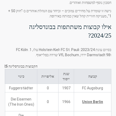
חסכון נוסף למשפחות ואוהדים.
גישה זו שומרת על מחירים נמוכים – וביחד עם הנהלת אוהדים ב-"חוק 50 +
1", מעניקה חוויית קהל שאין כמותה באירופה.
אילו קבוצות משתתפות בבונדסליגה
2024/25?
בסיום עונת 2023/24: FC St. Pauli וHolstein Kiel עלו, 1. FC Köln
וDarmstadt 98 ירדו, VfL Bochum שרדה בפלייאוף.
הקבוצות בבונדסליגה 2024/25
שנת
קבוצה
אליפויות
כינוי
ייסוד
Fuggerstädter
0
1907
FC Augsburg
Die Eisernen
0
1966
Union Berlin
(The Iron Ones)
Die