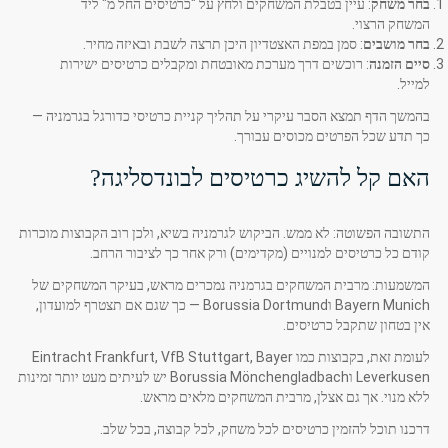
בחר משחק
: עיין בטבלת המשחקים ולחץ על "כרטיסים החל מ" ליד
המשחק הרצוי.
בחר מושבים
: סמן במפת האצטדיון היכן תרצה לשבת ובאיזה מחיר.
סיים הזמנה
: רוכשים דרך מערכת מאובטחת ומקבלים כרטיסים ישירות
למייל.
בהמשך הדף תמצא הסבר עיקרי על תהליך קניית כרטיסי כדורגל בגרמניה —
כך תדע שכל הפרטים מכוסים עבורך.
האם קל להשיג כרטיסים לבונדסליגה?
התשובה הפשוטה: לא ממש. הביקוש לגרמניה בשיא, ולכן רוב הקבוצות מוכרות
קודם כל כרטיסים למנויים (מקדימים) ורק אחר כך לציבור הרחב.
המשמעות: מרבית המשחקים בגרמניה נמכרים מראש, בעיקר המשחקים של
Bayern Munich וBorussia Dortmund — כך שגם אם תצטרף למועדון,
אין בטחון שתקבל כרטיסים.
לעומת זאת, בקבוצות כמו Eintracht Frankfurt, VfB Stuttgart, Bayer
Leverkusen וBorussia Mönchengladbach יש לעיתים מעט יותר זמינות
ללא מנוי. אך גם אצלן, מרבית המשחקים מלאים מראש.
דרכנו תוכל להזמין כרטיסים לכל משחק, לכל קבוצה, בכל שלב.