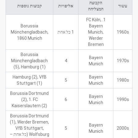
הקבוצה
עשור
אליפויות
קבוצות נוספות
המצליחה
1. FC Köln,
Borussia
Bayern
1960s
Munich,
1 כל אחת
Mönchengladbach,
1860 Munich
Werder
Bremen
Borussia
Bayern
Mönchengladbach
4
1970s
Munich
(5), Hamburg (1)
Hamburg (2), VfB
Bayern
5
1980s
Stuttgart (1)
Munich
Borussia Dortmund
Bayern
(2), 1. FC
6
1990s
Munich
Kaiserslautern (2)
Borussia Dortmund
(1), Werder Bremen,
Bayern
VfB Stuttgart,
5
2000s
Munich
Wolfsburg (כל אחת –