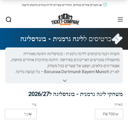
אנו משווים אתרים בטוחים, המחירים עשויים להיות גבוהים מהשוק הרשמי.
כרטיסים ל
ליגה גרמנית - בונדסליגה
השווה וקנה כרטיסים לליגה גרמנית - בונדסליגה ותהנה מאווירה
מחשמלת במגרשים האייקונים באירופה. תיהנה מתרבות אוהדים סוחפת,
אצטדיונים מלאים, ושפע של שערים בכל משחק.
לא רק Bayern Munich וBorussia Dortmund – כל קבוצה בליגה
מציעה חוויה מיוחדת, קהל נלהב וכוכבים על הדשא. הצטרף לאירוע
הכדורגל שעושה את גרמניה ליעד חובה לכל אוהד – עם כרטיסים לליגה
גרמנית - בונדסליגה שמזמינים כאן.
משחקי ליגה גרמנית - בונדסליגה ל2026/27
כל כרטיסי ליגה גרמנית - בונדסליגה ב-Ticket-Compare.com הם
אותנטיים, ממוכרים מאומתים מראש שמספקים אחריות של 100%.