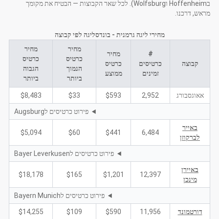
בHoffenheim וWolfsburg). לכל שאר הקבוצות — הבטיח את מקומך
מראש, דרכנו.
מחירי ליגה גרמנית - בונדסליגה לפי קבוצה
מחיר
מחיר
#
מחיר
כרטיס
כרטיס
קבוצה
כרטיסים
כרטיס
הנמוך
הגבוה
זמינים
ממוצע
ביותר
ביותר
אאוגסבורג
2,952
$593
$33
$8,483
פירוט כרטיסים לAugsburg
באייר
$5,094
$60
$441
6,484
לברקוזן
פירוט כרטיסים לBayer Leverkusen
באיירן
$18,178
$165
$1,201
12,397
מינכן
פירוט כרטיסים לBayern Munich
דורטמונד
11,956
$590
$109
$14,255