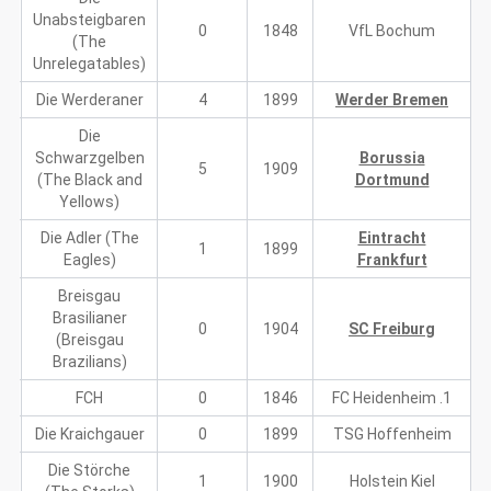
Unabsteigbaren
0
1848
VfL Bochum
(The
Unrelegatables)
Die Werderaner
4
1899
Werder Bremen
Die
Schwarzgelben
Borussia
5
1909
(The Black and
Dortmund
Yellows)
Die Adler (The
Eintracht
1
1899
Eagles)
Frankfurt
Breisgau
Brasilianer
0
1904
SC Freiburg
(Breisgau
Brazilians)
FCH
0
1846
1. FC Heidenheim
Die Kraichgauer
0
1899
TSG Hoffenheim
Die Störche
1
1900
Holstein Kiel