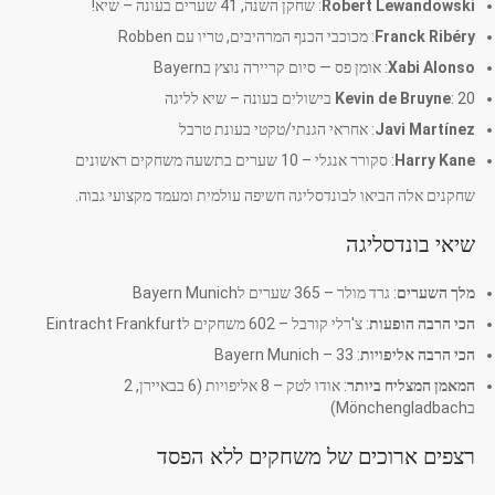
Robert Lewandowski
: שחקן השנה, 41 שערים בעונה – שיא!
Franck Ribéry
: מכוכבי הכנף המרהיבים, טריו עם Robben
Xabi Alonso
: אומן פס — סיום קריירה נוצץ בBayern
: 20 בישולים בעונה – שיא לליגה
Kevin de Bruyne
Javi Martínez
: אחראי הגנתי/טקטי בעונת טרבל
Harry Kane
: סקורר אנגלי – 10 שערים בתשעה משחקים ראשונים
שחקנים אלה הביאו לבונדסליגה חשיפה עולמית ומעמד מקצועי גבוה.
שיאי בונדסליגה
מלך השערים
: גרד מולר – 365 שערים לBayern Munich
הכי הרבה הופעות
: צ'רלי קורבל – 602 משחקים לEintracht Frankfurt
הכי הרבה אליפויות
: Bayern Munich – 33
המאמן המצליח ביותר
: אודו לטק – 8 אליפויות (6 בבאיירן, 2
בMönchengladbach)
רצפים ארוכים של משחקים ללא הפסד