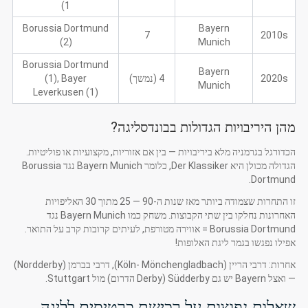
1)
Borussia Dortmund
Bayern
7
2010s
(2)
Munich
Borussia Dortmund
Bayern
2020s
4 (נמשך)
(1), Bayer
Munich
Leverkusen (1)
מהן היריבויות הגדולות בבונדסליגה?
הכדורגל בגרמניה מלא ביריבויות — בין אם אזוריות, מקצועיות או פוליטיות.
הגדולה מכולן היא Der Klassiker, כלומר Bayern Munich נגד Borussia
Dortmund.
זו התחרות שצמודה ביותר מאז שנות ה-90 — 25 מתוך 30 האליפויות
האחרונות נחלקו בין שתי הקבוצות. משחק כמו Bayern Munich נגד
Borussia Dortmund = אווירה מטורפת, לעיתים קרובות קרב על התואר.
אפילו נפגשו בגמר ליגת האלופות!
אחרות: דרבי הריין (Köln- Mönchengladbach), דרבי בברמן (Nordderby)
— ואצל Bayern יש גם Südderby (Derby הדרום) מול Stuttgart.
שאלות נפוצות על רכישת כרטיסים לליגה