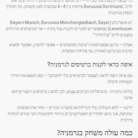
כל קבוצה קובעת זמני מכירה – רוב המועדונים פותחים מכירה חודש מראש.
לדוג', Borussia Dortmund פותחת בין 4–6 שבועות לפני משחק, וזה תהליך
הנפוץ בגרמניה.
יש מועדונים (Bayern Munich, Borussia Mönchengladbach, Bayer
Leverkusen) שמאפשרים למנויים לקנות עוד בקיץ – אך הכרטיסים הרגילים
מוצעים לרוב "על הדרך".
אצלנו – ברגע שמפורסמת רשימת המשחקים – אפשר להזמין, ואפשר למצוא
זמינות גם ברגע האחרון, עד פתיחת המשחק.
איפה כדאי לקנות כרטיסים לגרמניה?
אם אתה רוצה לדאוג לעצמך לכרטיסים בלי להסתבך – כאן תמצא את הדרך
הבטוחה והקלה.
בליגה גרמנית - בונדסליגה הביקוש עצום, לכן להשיג כרטיסים רשמיים הוא
אתגר.
דרכנו – ללא הגבלות, בלי הגרלות או מועדוני מנויים – בחר את המשחק
שתרצה, אנו נדאג למחירים האטרקטיביים ביותר ולמקומות הכי שווים לנוחות
מירבית.
כמה עולה משחק בגרמניה?