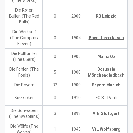
(The Storks)
Die Roten
Bullen (The Red
0
2009
RB Leipzig
Bulls)
Die Werkself
(The Company
0
1904
Bayer Leverkusen
Eleven)
Die Nullfünfer
0
1905
Mainz 05
(The 05ers)
Die Fohlen (The
Borussia
ch
5
1900
Foals)
Mönchengladbach
Die Bayern
32
1900
Bayern Munich
Kiezkicker
0
1910
FC St. Pauli
Die Schwaben
3
1893
VfB Stuttgart
(The Swabians)
Die Wölfe (The
1
1945
VfL Wolfsburg
Wolves)