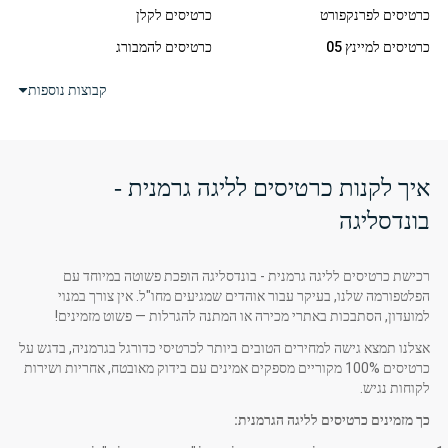
כרטיסים לפרנקפורט
כרטיסים לקלן
כרטיסים למיינץ 05
כרטיסים להמבורג
כרטיסים ללייפציג
כרטיסים לפרייבורג
קבוצות נוספות
כרטיסים לשאלקה 04
כרטיסים ליוניון ברלין
כרטיסים לשטוטגרט
כרטיסים לורדר ברמן
איך לקנות כרטיסים לליגה גרמנית -
בונדסליגה
רכישת כרטיסים לליגה גרמנית - בונדסליגה הופכת פשוטה במיוחד עם
הפלטפורמה שלנו, בעיקר עבור אוהדים שמגיעים מחו"ל. אין צורך במנוי
למועדון, הסתבכות באתרי מכירה או המתנה להגרלות — פשוט מזמינים!
אצלנו תמצא גישה למחירים הטובים ביותר לכרטיסי כדורגל בגרמניה, בדגש על
כרטיסים 100% מקוריים מספקים אמינים עם בידוק מאובטח, אחריות ושירות
לקוחות נגיש.
כך מזמינים כרטיסים לליגה הגרמנית: