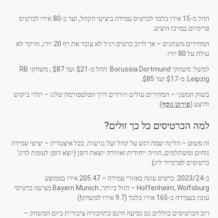
החל מ-15 אירו בלבד לכרטיס עמידה ביציעי הקהל, ועד כ-80 אירו לכרטיס
פרימיום במרכז היציע.
המחירים משתנים – אך לרוב כרטיס רגיל לא עובר את רף 20 יורו, והיקר לא
עולה על 80 יורו.
למשל: משחקי Borussia Dortmund: החל מ-$21 ועד $87 ; משחקי RB
Leipzig: מ-$17 ועד $85.
בשוק המשני – המחירים עולים ויורדים דרך הפלטפורמה שלנו – תלוי ביקוש
והיצע (
פירוט נוסף
).
למה הכרטיסים כל כך זולים?
זה פשוט – הליגה שמה דגש על קהל ועל נגישות. בכל איצטדיון – יציעי עמידה
נוחים ומשתלמים, חוויה ייחודית ואווירה יוצאת דופן (יוצא דופן לעומת לדוג'
כרטיסים לפרמייר ליג).
ב-2023/24: כרטיס עונה באזורי עמידה – 205.47 אירו בממוצע.
Hoffenheim, Wolfsburg – הזול ביותר, Bayern Munich מציעה כרטיסי
עונה בעמידה ב-165 אירו בלבד (9.7 אירו למשחק!).
רוב הכרטיסים כוללים גם נסיעה חינם בתחבורה ציבורית ביום המשחק –