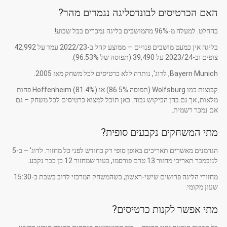
האם הכרטיסים לבונדסליגה נגמרים מהר?
בהחלט. למעלה מ-96% מהמושבים בליגה נמכרים בכל שבוע!
בליגה אין כמעט מושבים פנויים — ממוצע קהל ב-2022/23 עמד על 42,992
צופים וב-2023/24 על 39,490 (תפוסה של 96.53%).
Bayern Munich, לדוג', נותרה ללא כרטיסים לכל משחק מאז 2005.
קבוצות כמו Wolfsburg (תפוסה 86.5%) או Hoffenheim (81.4%) פחות
מלאות, אך גם בהן הביקוש גבוה. כאן תוכל למצוא כרטיסים לכל משחק – גם
אם נמכר רשמית.
מתי המשחקים נקבעים סופית?
הגרמנים מאשרים תאריכים באופן סופי רק כחודש לפני כל מחזור. לדוג' – ב-5
לנובמבר תאריכי מחזור 13 טרם פורסמו, בעוד שמחזור 12 כן כבר נקבע.
מחזורי הליגה פרושים שישי-ראשון, כשהמשחק המרכזי לרוב בשבת ב-15:30
שעון מקומי.
מתי אפשר לקנות כרטיסים?