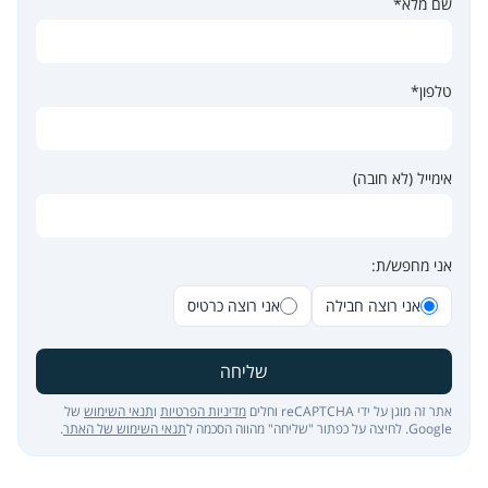
שם מלא*
טלפון*
אימייל (לא חובה)
אני מחפש/ת:
אני רוצה חבילה
אני רוצה כרטיס
שליחה
אתר זה מוגן על ידי reCAPTCHA וחלים
מדיניות הפרטיות
ו
תנאי השימוש
של
Google. לחיצה על כפתור "שליחה" מהווה הסכמה ל
תנאי השימוש של האתר
.