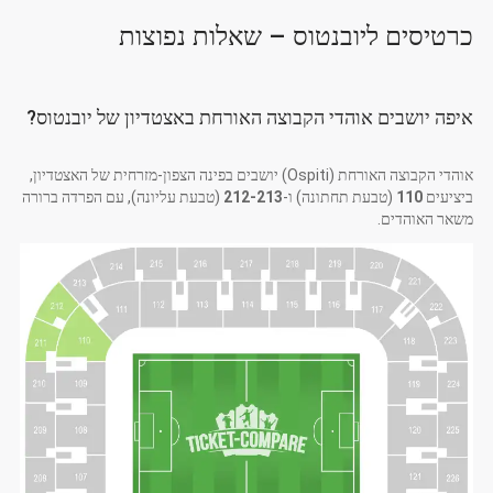
כרטיסים ליובנטוס – שאלות נפוצות
איפה יושבים אוהדי הקבוצה האורחת באצטדיון של יובנטוס?
אוהדי הקבוצה האורחת (Ospiti) יושבים בפינה הצפון-מזרחית של האצטדיון,
ביציעים
110
(טבעת תחתונה) ו-
212-213
(טבעת עליונה), עם הפרדה ברורה
משאר האוהדים.