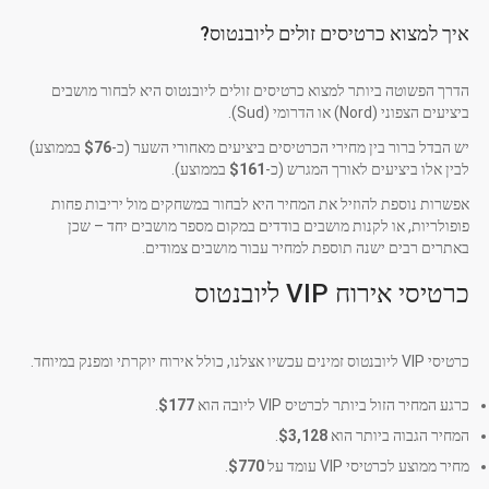
איך למצוא כרטיסים זולים ליובנטוס?
הדרך הפשוטה ביותר למצוא כרטיסים זולים ליובנטוס היא לבחור מושבים
ביציעים הצפוני (Nord) או הדרומי (Sud).
יש הבדל ברור בין מחירי הכרטיסים ביציעים מאחורי השער (כ-
$76
בממוצע)
לבין אלו ביציעים לאורך המגרש (כ-
$161
בממוצע).
אפשרות נוספת להוזיל את המחיר היא לבחור במשחקים מול יריבות פחות
פופולריות, או לקנות מושבים בודדים במקום מספר מושבים יחד – שכן
באתרים רבים ישנה תוספת למחיר עבור מושבים צמודים.
כרטיסי אירוח VIP ליובנטוס
כרטיסי VIP ליובנטוס זמינים עכשיו אצלנו, כולל אירוח יוקרתי ומפנק במיוחד.
כרגע המחיר הזול ביותר לכרטיס VIP ליובה הוא
$177
.
המחיר הגבוה ביותר הוא
$3,128
.
מחיר ממוצע לכרטיסי VIP עומד על
$770
.