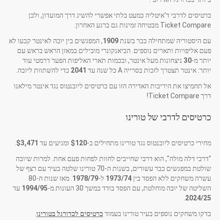
כרטיסים לדרבי ד'איטליה כמעט בלתי אפשרי להשיג דרך המועדון, ולכן
Ticket Compare מבטיחה זמינות גם ברגע האחרון.
עם היסטוריה שמתחילה כבר בשנת
1909
, המפגשים בין יובה לאינטר קבעו לא
פעם אליפויות ותארים נוספים. הביאנקונרי מובילים במאזן הראש בראש עם
יותר מ-
30
ניצחונות מעל אינטר, ובכמות תארי האליפות הפער דרמטי עוד
יותר: אינטר תצטרך לזכות בסרייה A כל שנה עד
2041
כדי להשתוות ליובה.
אל תחמיצו את היריבות האדירה הזו עם כרטיסים ליובנטוס נגד אינטר מילאנו
דרך Ticket Compare!
כרטיסים לדרבי של טורינו
מחירי כרטיסים ליובנטוס נגד טורינו מתחילים ב-
$120
ומגיעים עד
$3,471
.
"דרבי דלה מולה", הוא דרבי שחייבים לחוות לפחות פעם אחת. למרות שיובה
שולטת במפגשים כבר עשורים, בשנות ה-70 טורינו שלטה בעיר עם רצף של
עשרה משחקים ללא הפסד בין
1973/74
ל-
1978/79
. מאז שנות ה-80
השליטה של יובה מוחלטת, עם הפסד בודד במשך 30 העונות מ-
1994/95
עד
.
2024/25
בדקו משחקים נוספים בעיר טורינו בעמוד
כרטיסים לכדורגל בטורינו
.