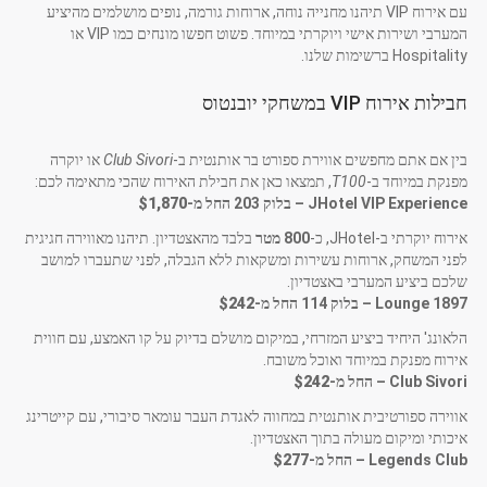
עם אירוח VIP תיהנו מחנייה נוחה, ארוחות גורמה, נופים מושלמים מהיציע
המערבי ושירות אישי ויוקרתי במיוחד. פשוט חפשו מונחים כמו VIP או
Hospitality ברשימות שלנו.
חבילות אירוח VIP במשחקי יובנטוס
בין אם אתם מחפשים אווירת ספורט בר אותנטית ב-
Club Sivori
או יוקרה
מפנקת במיוחד ב-
T100
, תמצאו כאן את חבילת האירוח שהכי מתאימה לכם:
JHotel VIP Experience – בלוק 203 החל מ-
$1,870
אירוח יוקרתי ב-JHotel, כ-
800 מטר
בלבד מהאצטדיון. תיהנו מאווירה חגיגית
לפני המשחק, ארוחות עשירות ומשקאות ללא הגבלה, לפני שתעברו למושב
שלכם ביציע המערבי באצטדיון.
1897 Lounge – בלוק 114 החל מ-
$242
הלאונג' היחיד ביציע המזרחי, במיקום מושלם בדיוק על קו האמצע, עם חווית
אירוח מפנקת במיוחד ואוכל משובח.
Club Sivori – החל מ-
$242
אווירה ספורטיבית אותנטית במחווה לאגדת העבר עומאר סיבורי, עם קייטרינג
איכותי ומיקום מעולה בתוך האצטדיון.
Legends Club – החל מ-
$277