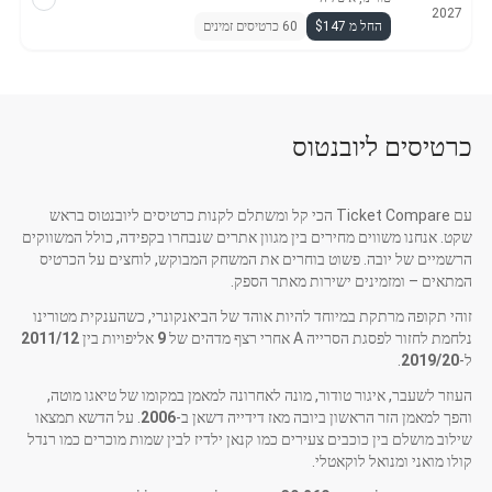
2027
החל מ $147
60 כרטיסים זמינים
כרטיסים ליובנטוס
עם Ticket Compare הכי קל ומשתלם לקנות כרטיסים ליובנטוס בראש
שקט. אנחנו משווים מחירים בין מגוון אתרים שנבחרו בקפידה, כולל המשווקים
הרשמיים של יובה. פשוט בוחרים את המשחק המבוקש, לוחצים על הכרטיס
המתאים – ומזמינים ישירות מאתר הספק.
זוהי תקופה מרתקת במיוחד להיות אוהד של הביאנקונרי, כשהענקית מטורינו
נלחמת לחזור לפסגת הסרייה A אחרי רצף מדהים של
9
אליפויות בין
2011/12
ל-
2019/20
.
העוזר לשעבר, איגור טודור, מונה לאחרונה למאמן במקומו של טיאגו מוטה,
והפך למאמן הזר הראשון ביובה מאז דידייה דשאן ב-
2006
. על הדשא תמצאו
שילוב מושלם בין כוכבים צעירים כמו קנאן ילדיז לבין שמות מוכרים כמו רנדל
קולו מואני ומנואל לוקאטלי.