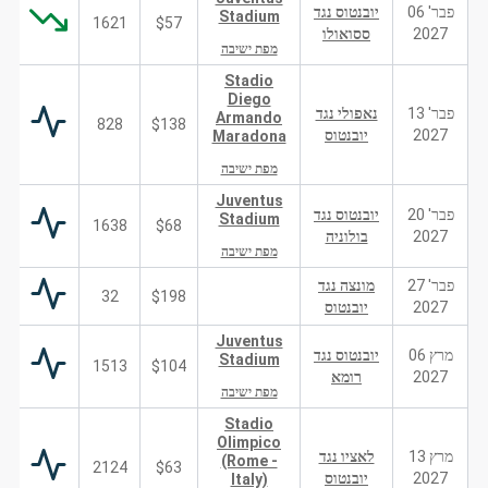
פבר' 06
יובנטוס נגד
Stadium
1621
$57
2027
ססואולו
מפת ישיבה
Stadio
Diego
פבר' 13
נאפולי נגד
Armando
828
$138
2027
יובנטוס
Maradona
מפת ישיבה
Juventus
פבר' 20
יובנטוס נגד
Stadium
1638
$68
2027
בולוניה
מפת ישיבה
פבר' 27
מונצה נגד
32
$198
2027
יובנטוס
Juventus
מרץ 06
יובנטוס נגד
Stadium
1513
$104
2027
רומא
מפת ישיבה
Stadio
Olimpico
מרץ 13
לאציו נגד
(Rome -
2124
$63
2027
יובנטוס
Italy)