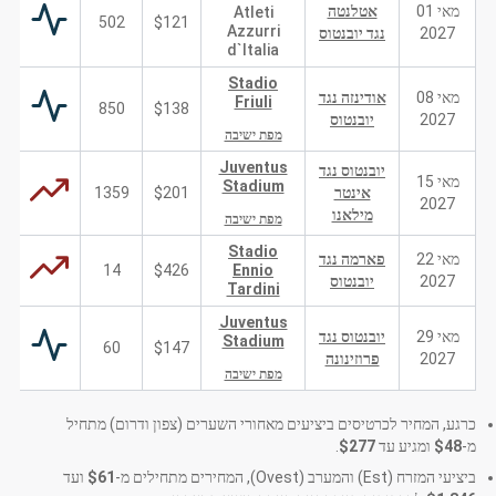
מאי 01
אטלנטה
Atleti
502
$121
Azzurri
2027
נגד יובנטוס
d`Italia
Stadio
מאי 08
אודינזה נגד
Friuli
850
$138
2027
יובנטוס
מפת ישיבה
Juventus
יובנטוס נגד
מאי 15
Stadium
אינטר
$201
1359
2027
מילאנו
מפת ישיבה
Stadio
מאי 22
פארמה נגד
14
$426
Ennio
2027
יובנטוס
Tardini
Juventus
מאי 29
יובנטוס נגד
Stadium
60
$147
2027
פרוזינונה
מפת ישיבה
כרגע, המחיר לכרטיסים ביציעים מאחורי השערים (צפון ודרום) מתחיל
מ-
$48
ומגיע עד
$277
.
ביציעי המזרח (Est) והמערב (Ovest), המחירים מתחילים מ-
$61
ועד