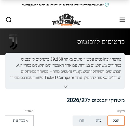
אנו משווים אתרים בטוחים, המחירים עשויים להיות גבוהים מהשוק הרשמי.
כרטיסים ליובנטוס
פורצה יובה! ממש עכשיו זמינים באתר
39,260
כרטיסים ליובנטוס
במחירים משתלמים במיוחד. עם אחד האצטדיונים הקטנים בסרייה A,
הכרטיסים למשחקי הביאנקונרי נחטפים מהר – במיוחד במשחקים
הגדולים שאסור להחמיץ. אתר Ticket Compare משווה עבורכם מחירי
כרטיסים ליובנטוס מכל הספקים הרשמיים ואתרי הריסייל האמינים ביותר,
בטווח מחירים שנע בין
$55
ל-
$4,462
.
המשחק הכי מבוקש כרגע הוא
יובנטוס נגד פארמה
ב-
$57
. אנחנו חוסכים
משחקי יובנטוס ל2026/27
לכם את כל הטרחה ומציעים השוואת מחירים מידית – כל מה שנשאר
לכם זה להזמין ולהבטיח מקום במשחק הבא!
כל כרטיסי יובנטוס ב-Ticket-Compare.com הם אותנטיים,
הכל
בית
חוץ
ממוכרים מאומתים מראש שמספקים אחריות של 100%.