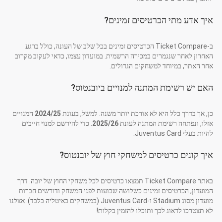
איך אדע מתי הכרטיסים זמינים?
ב-Ticket Compare הכרטיסים זמינים בכל שלב של העונה, כולל ברגע
האחרון לאחר שנגמרים במכירה הרשמית. במועדון עצמו, כדאי לעקוב מקרוב
אחר האתר, במיוחד למשחקים הגדולים.
האם יש רשימת המתנה למנויים ביובנטוס?
כן, אך בדרך כלל היא לא אורכת יותר משנה. למשל, בעונת
2024/25
המנויים
אזלו, ונפתחה רשימת המתנה לעונת
2025/26
. כדי להירשם למנוי חייבים
להיות בעלי Juventus Card.
איך קונים כרטיסים למשחקי חוץ של יובנטוס?
באתר Ticket Compare תמצאו כרטיסים לכל משחקי החוץ של יובה. דרך
המועדון, הכרטיסים זמינים כשלושה שבועות לפני המשחק ודורשים חברות
מועדון מסוג Stadium ו-Juventus Card (במשחקים באיטליה בלבד). אצלנו
לא תצטרכו לדאוג לכך ותוכלו להזמין בקלות!