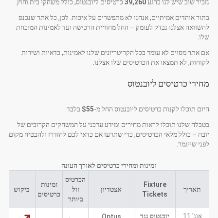
נזכיר שוב שיש לנו כרגע
39,260
כרטיסים ליובנטוס, כולל משחקי בית וחוץ.
בתור אוהדים אמיתיים, אנחנו לא מתפשרים על איכות. לכן, כל אתר שנכנס
להשוואה אצלנו נבדק לעומק – החל מחוויית הרכישה ועד לאמינות המוכחת
שלו.
אם אתר מסוים לא עומד בכל הקריטריונים שלנו לאמינות, כדאיות ושירות
לקוחות, לא תמצאו את הכרטיסים שלו אצלנו.
מחירי כרטיסים ליובנטוס
היום תוכלו לקנות כרטיסים ליובנטוס החל מ-
$55
בלבד.
בטבלה שלנו תוכלו לראות מחירים ומידע עדכני על המשחקים הקרובים של
יובה – כולל מלאי הכרטיסים, כדי שתדעו אם כדאי לכם להזדרז ולהבטיח מקום
לפני שייגמר.
זמינות ומחירי כרטיסים לאורך העונה
הכרטיס
Fixture
זמינות
תאריך
אצטדיון
זול
ביקוש
Tickets
כרטיסים
ביותר
אוג' 11
יובנטוס נגד
Optus