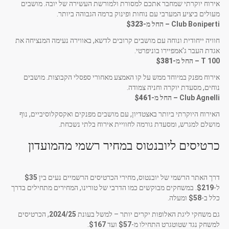
אירוח יוקרתי שמחבר אתכם למסורת ולמורשת העשירה של יובה. מושבים
מעולים ביציע המערבי עם נוחות ופינוק ברמה הגבוהה ביותר.
Club Boniperti – החל מ-
$323
חוויה ייחודית ונוחה עם מושבים קרובים לדשא, באווירה נעימה המנציחה את
אגדת העבר ג'אמפיירו בוניפרטי.
T 100 – החל מ-
$381
אירוח מפנק במיוחד ממש על קו האמצע מאחורי ספסלי הקבוצות. מושבים
נוחים, מסעדת יוקרה וחניה צמודה.
Club Agnelli – החל מ-
$461
האירוח היוקרתי ביותר באצטדיון, עם מושבים מפנקים ואקסקלוסיביים, נוף
מושלם למגרש, ומסעדת גורמה לחוויית אירוח בלתי נשכחת.
כרטיסים ליובנטוס במחיר רשמי מהמועדון
דרך האתר הרשמי של יובנטוס, מחירי הכרטיסים הרשמיים נעים בין
$35
ל-
$219
. במשחקים מבוקשים כמו הדרבי של טורינו, המחירים מתחילים בדרך
כלל ב-
$58
ומעלה.
גם משחקי ליגת האלופות יקרים יותר – למשל בעונת
2024/25
, הכרטיסים
למשחק נגד שטוטגרט התחילו מ-
$57
ועד
$167
.