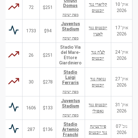
Unipol
אוק' 10
קליארי נגד
Domus
72
$251
2026
יובנטוס
מפת ישיבה
Juventus
אוק' 17
יובנטוס נגד
Stadium
1733
$94
2026
לאציו
מפת ישיבה
Stadio Via
אוק' 24
לצ'ה נגד
del Mare-
26
$251
Ettore
2026
יובנטוס
Giardiniero
Stadio
Luigi
אוק' 27
גנואה נגד
30
$278
Ferraris
2026
יובנטוס
מפת ישיבה
Juventus
אוק' 31
יובנטוס נגד
Stadium
1606
$133
2026
נאפולי
מפת ישיבה
Stadio
נוב' 07
פיורנטינה
287
$136
Artemio
2026
נגד יובנטוס
Franchi