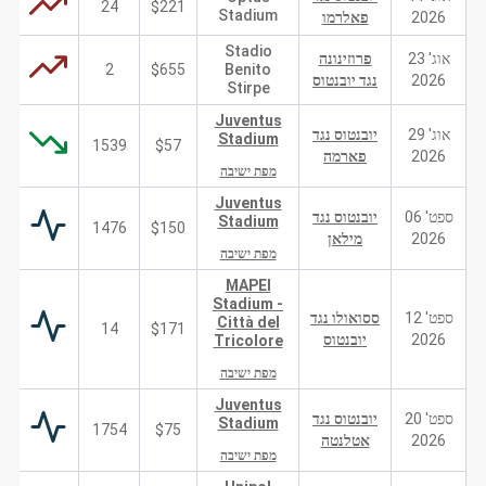
24
$221
Stadium
2026
פאלרמו
Stadio
אוג' 23
פרוזינונה
2
$655
Benito
2026
נגד יובנטוס
Stirpe
Juventus
אוג' 29
יובנטוס נגד
Stadium
1539
$57
2026
פארמה
מפת ישיבה
Juventus
ספט' 06
יובנטוס נגד
Stadium
1476
$150
2026
מילאן
מפת ישיבה
MAPEI
Stadium -
ספט' 12
ססואולו נגד
Città del
14
$171
2026
יובנטוס
Tricolore
מפת ישיבה
Juventus
ספט' 20
יובנטוס נגד
Stadium
1754
$75
2026
אטלנטה
מפת ישיבה