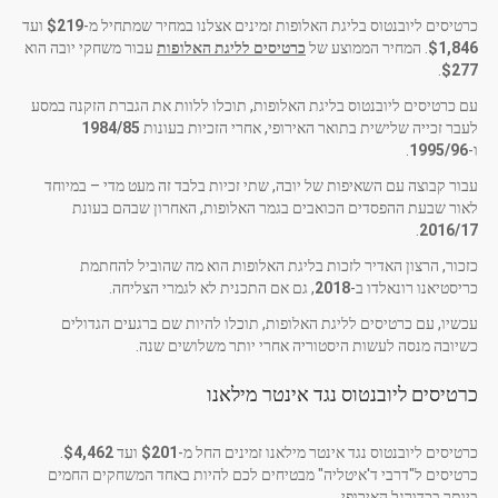
כרטיסים ליובנטוס בליגת האלופות זמינים אצלנו במחיר שמתחיל מ-
$219
ועד
$1,846
. המחיר הממוצע של
כרטיסים לליגת האלופות
עבור משחקי יובה הוא
.
$277
עם כרטיסים ליובנטוס בליגת האלופות, תוכלו ללוות את הגברת הזקנה במסע
לעבר זכייה שלישית בתואר האירופי, אחרי הזכיות בעונות
1984/85
ו-
1995/96
.
עבור קבוצה עם השאיפות של יובה, שתי זכיות בלבד זה מעט מדי – במיוחד
לאור שבעת ההפסדים הכואבים בגמר האלופות, האחרון שבהם בעונת
.
2016/17
כזכור, הרצון האדיר לזכות בליגת האלופות הוא מה שהוביל להחתמת
כריסטיאנו רונאלדו ב-
2018
, גם אם התכנית לא לגמרי הצליחה.
עכשיו, עם כרטיסים לליגת האלופות, תוכלו להיות שם ברגעים הגדולים
כשיובה מנסה לעשות היסטוריה אחרי יותר משלושים שנה.
כרטיסים ליובנטוס נגד אינטר מילאנו
כרטיסים ליובנטוס נגד אינטר מילאנו זמינים החל מ-
$201
ועד
$4,462
.
כרטיסים ל"דרבי ד'איטליה" מבטיחים לכם להיות באחד המשחקים החמים
ביותר בכדורגל האירופי.