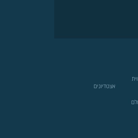
ית
אצטדיונים
לם