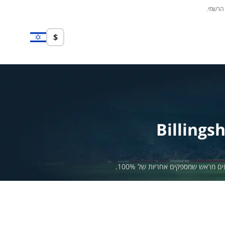
 הרשמי.
$
Billings