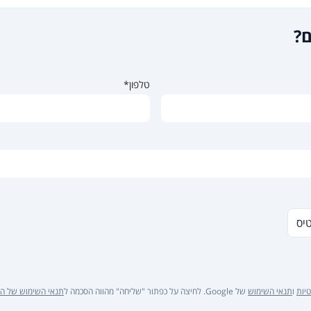
ם?
טלפון*
טיס
יות
ו
תנאי השימוש
של Google. לחיצה על כפתור "שליחה" מהווה הסכמה ל
תנאי השימוש של ה