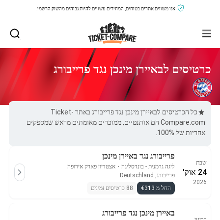
אנו משווים אתרים בטוחים, המחירים עשויים להיות גבוהים מהשוק הרשמי.
כרטיסים לבאיירן מינכן נגד פרייבורג
כל הכרטיסים לבאיירן מינכן נגד פרייבורג באתר Ticket-
Compare.com הם אותנטיים, ממוכרים מאומתים מראש שמספקים
אחריות של 100%.
פרייבורג נגד באיירן מינכן
שבת
ליגה גרמנית - בונדסליגה
・
אצטדיון פארק אירופה
24 אוק'
פרייבורג, Deutschland
2026
החל מ €313
88 כרטיסים זמינים
באיירן מינכן נגד פרייבורג
רביעי