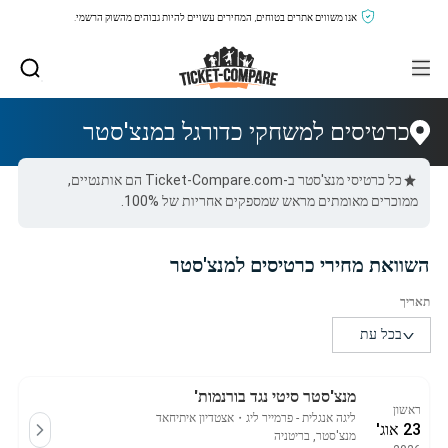
אנו משווים אתרים בטוחים, המחירים עשויים להיות גבוהים מהשוק הרשמי.
כרטיסים למשחקי כדורגל במנצ'סטר
כל כרטיסי מנצ'סטר ב-Ticket-Compare.com הם אותנטיים,
ממוכרים מאומתים מראש שמספקים אחריות של 100%.
השוואת מחירי כרטיסים למנצ'סטר
מנצ'סטר סיטי נגד בורנמות'
ראשון
ליגה אנגלית - פרמייר ליג
・
אצטדיון איתיחאד
23 אוג'
מנצ'סטר, בריטניה