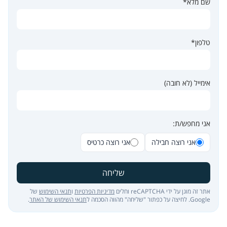
שם מלא*
טלפון*
אימייל (לא חובה)
אני מחפש/ת:
אני רוצה חבילה
אני רוצה כרטיס
שליחה
אתר זה מוגן על ידי reCAPTCHA וחלים
מדיניות הפרטיות
ו
תנאי השימוש
של
Google. לחיצה על כפתור "שליחה" מהווה הסכמה ל
תנאי השימוש של האתר
.