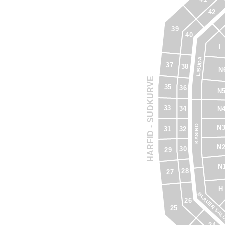
42
39
40
I
LIBUDA
37
38
N
HARFID - SUDKURVE
35
36
N
33
34
N
KASINO
N
32
31
N
30
29
N
28
27
H
BLAUER SA
26
25