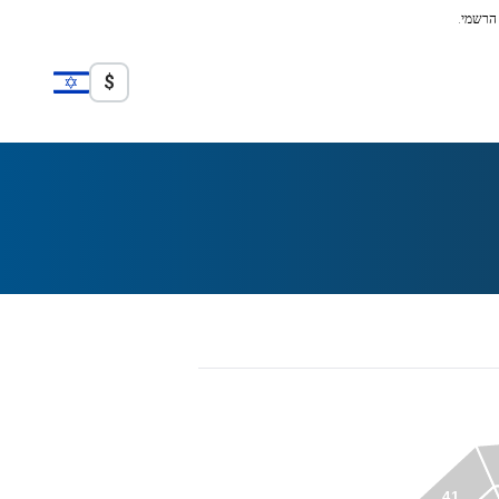
 הרשמי.
$
41