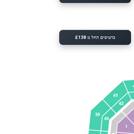
כרטיסים החל מ £138