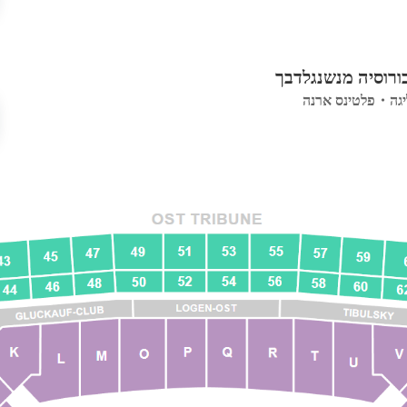
יגה
・
פלטינס ארנה