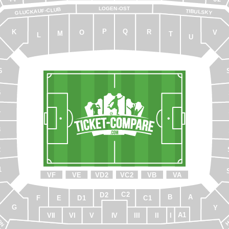
LOGEN-OST
GLUCKAUF-CLUB
TIBULSKY
P
Q
K
R
O
V
M
T
L
U
6
5
4
3
2
1
VF
VE
VD2
VC2
VB
VA
C2
D2
A
B
C1
E
D1
F
LON
H
G
Y
A1
VII
I
VI
V
IV
III
II