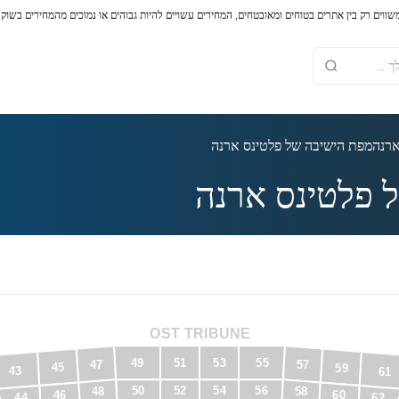
משווים רק בין אתרים בטוחים ומאובטחים, המחירים עשויים להיות גבוהים או נמוכים מהמחירים בשוק
ארנה
מפת הישיבה של פלטינס ארנה
 פלטינס ארנה
OST TRIBUNE
51
53
55
49
57
47
45
59
43
61
52
54
56
50
58
48
60
46
62
44