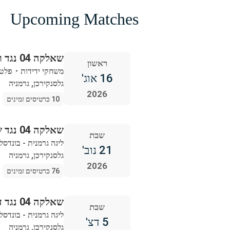
Upcoming Matches
שאלקה 04 נגד ריאל מדריד
ראשון
משחקי ידידות
・
פלטי
16 אוג'
גלסנקירכן, גרמניה
2026
10 כרטיסים זמינים
שאלקה 04 נגד שטוטגרט
שבת
ליגה גרמנית - בונדסל
21 נוב'
גלסנקירכן, גרמניה
2026
76 כרטיסים זמינים
שאלקה 04 נגד דורטמונד
שבת
ליגה גרמנית - בונדסל
5 דצ'
גלסנקירכן, גרמניה