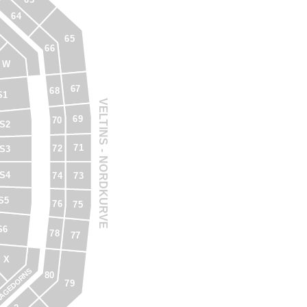
64
65
66
W
67
68
S1
VELTINS - NORDKURVE
69
70
S2
71
72
S3
S4
74
73
S5
76
75
S6
78
77
X
AGEDORNS
80
79