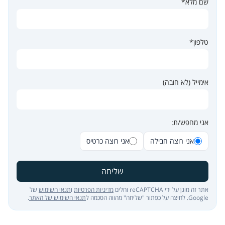
שם מלא*
טלפון*
אימייל (לא חובה)
אני מחפש/ת:
אני רוצה חבילה
אני רוצה כרטיס
שליחה
אתר זה מוגן על ידי reCAPTCHA וחלים
מדיניות הפרטיות
ו
תנאי השימוש
של
Google. לחיצה על כפתור "שליחה" מהווה הסכמה ל
תנאי השימוש של האתר
.