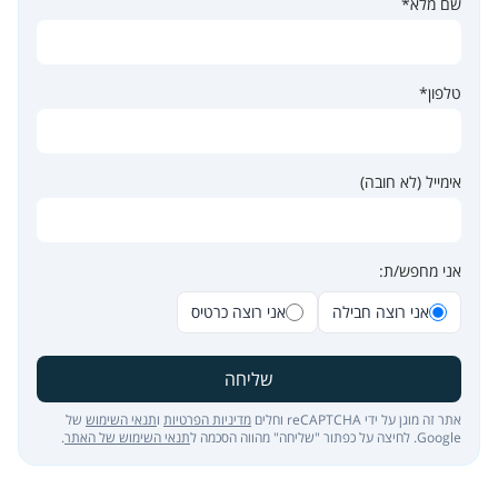
שם מלא*
טלפון*
אימייל (לא חובה)
אני מחפש/ת:
אני רוצה חבילה
אני רוצה כרטיס
שליחה
אתר זה מוגן על ידי reCAPTCHA וחלים
מדיניות הפרטיות
ו
תנאי השימוש
של
Google. לחיצה על כפתור "שליחה" מהווה הסכמה ל
תנאי השימוש של האתר
.