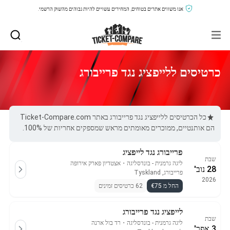
אנו משווים אתרים בטוחים, המחירים עשויים להיות גבוהים מהשוק הרשמי.
כרטיסים ללייפציג נגד פרייבורג
כל הכרטיסים ללייפציג נגד פרייבורג באתר Ticket-Compare.com
הם אותנטיים, ממוכרים מאומתים מראש שמספקים אחריות של 100%.
פרייבורג נגד לייפציג
שבת
ליגה גרמנית - בונדסליגה
・
אצטדיון פארק אירופה
28 נוב'
פרייבורג, Tyskland
2026
החל מ €75
62 כרטיסים זמינים
לייפציג נגד פרייבורג
שבת
ליגה גרמנית - בונדסליגה
・
רד בול ארנה
3 אפר'