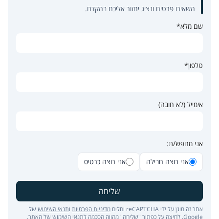
השאירו פרטים ונציג יחזור אליכם בהקדם.
שם מלא*
טלפון*
אימייל (לא חובה)
אני מחפש/ת:
אני רוצה חבילה
אני רוצה כרטיס
שליחה
אתר זה מוגן על ידי reCAPTCHA וחלים
מדיניות הפרטיות
ו
תנאי השימוש
של
Google. לחיצה על כפתור "שליחה" מהווה הסכמה ל
תנאי השימוש של האתר
.