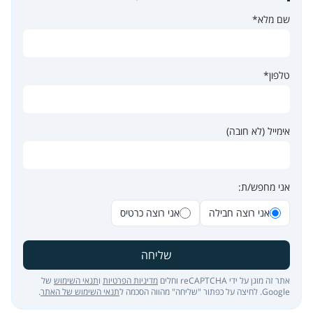
שם מלא*
טלפון*
אימייל (לא חובה)
אני מחפש/ת:
אני רוצה חבילה
אני רוצה כרטיס
שליחה
אתר זה מוגן על ידי reCAPTCHA וחלים
מדיניות הפרטיות
ו
תנאי השימוש
של
Google. לחיצה על כפתור "שליחה" מהווה הסכמה ל
תנאי השימוש של האתר
.