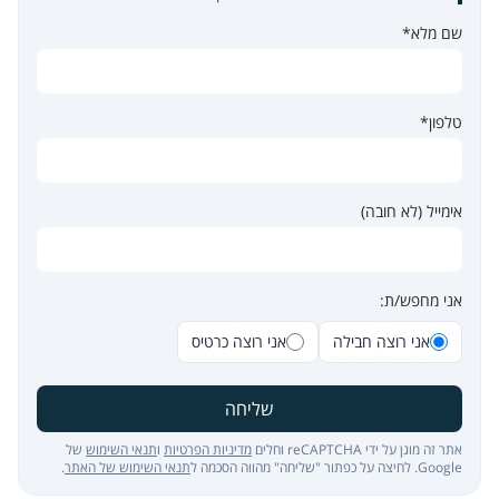
שם מלא*
טלפון*
אימייל (לא חובה)
אני מחפש/ת:
אני רוצה חבילה
אני רוצה כרטיס
שליחה
אתר זה מוגן על ידי reCAPTCHA וחלים
מדיניות הפרטיות
ו
תנאי השימוש
של
Google. לחיצה על כפתור "שליחה" מהווה הסכמה ל
תנאי השימוש של האתר
.