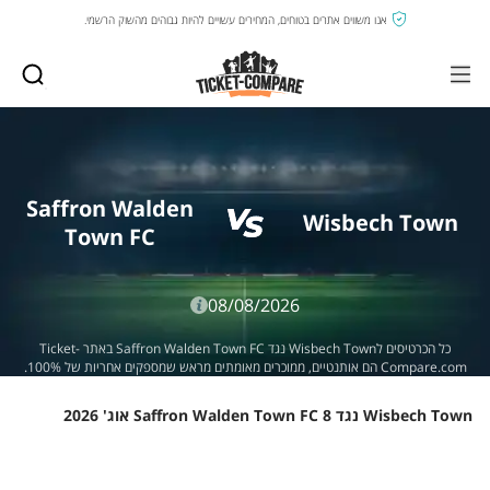
אנו משווים אתרים בטוחים, המחירים עשויים להיות גבוהים מהשוק הרשמי.
Saffron Walden
Wisbech Town
Town FC
08/08/2026
כל הכרטיסים לWisbech Town נגד Saffron Walden Town FC באתר Ticket-
Compare.com הם אותנטיים, ממוכרים מאומתים מראש שמספקים אחריות של 100%.
Wisbech Town נגד Saffron Walden Town FC 8 אוג' 2026