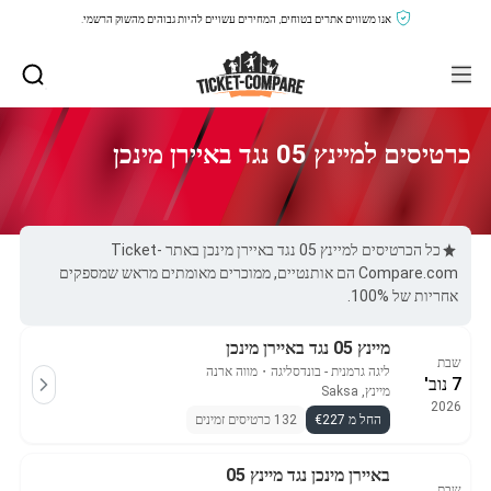
אנו משווים אתרים בטוחים, המחירים עשויים להיות גבוהים מהשוק הרשמי.
כרטיסים למיינץ 05 נגד באיירן מינכן
כל הכרטיסים למיינץ 05 נגד באיירן מינכן באתר Ticket-
Compare.com הם אותנטיים, ממוכרים מאומתים מראש שמספקים
אחריות של 100%.
מיינץ 05 נגד באיירן מינכן
שבת
ליגה גרמנית - בונדסליגה
・
מווה ארנה
7 נוב'
מיינץ, Saksa
2026
החל מ €227
132 כרטיסים זמינים
באיירן מינכן נגד מיינץ 05
שבת