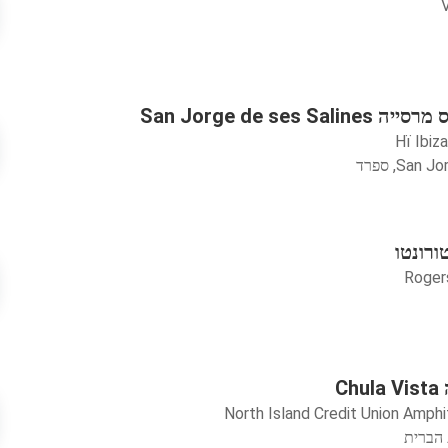
V
San Jorge de ses 
Hï Ibiza
Sa, ספרד
רונטו
Roger
C
North Island Credit Union Amph