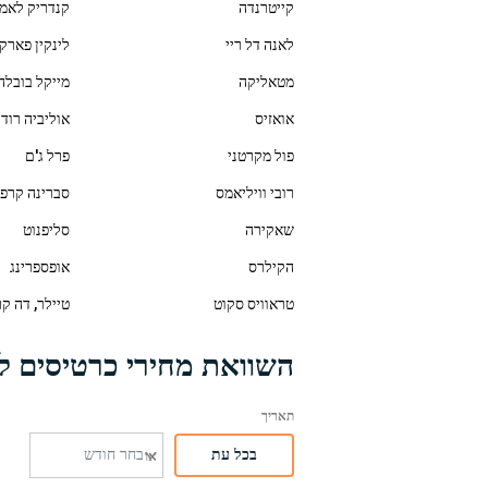
קייטרנדה
קנדריק לאמ
לאנה דל ריי
לינקין פארק
מטאליקה
מייקל בובלה
אואזיס
אוליביה רודר
פול מקרטני
פרל ג'ם
רובי וויליאמס
סברינה קרפ
שאקירה
סליפנוט
הקילרס
אופספרינג
טראוויס סקוט
טיילר, דה קר
השוואת מחירי כרטיסים ל
בכל עת