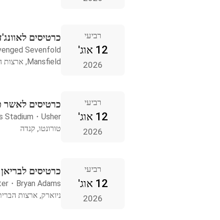
רביעי
כרטיסים לאוונג'ד סוונפ
12 אוג'
venged Sevenfold
Mansfield, ארצות הברית
2026
רביעי
כרטיסים לאשר טו
12 אוג'
s Stadium
・
Usher
טורונטו, קנדה
2026
רביעי
כרטיסים לבריאן 
12 אוג'
ter
・
Bryan Adams
ניוארק, ארצות הברית
2026