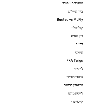
אוונג'ד סוונפולד
בילי אייליש
Busted vs McFly
קולדפליי
דין לואיס
דרייק
איגלס
FKA Twigs
ג'י-איזי
גרגורי פורטר
אימאג'ן דרגונס
ג'ייסון מראז
קייטי פרי