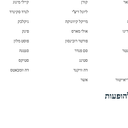
אר
קורן
קיילי מינוג
ליונל ריצ'י
לנרד סקינרד
מייקל קיוונוקה
ניקלבק
יגו
אולי מארס
פינק
פורטר רובינסון
פוסט מלון
נטר
סם פנדר
סנטנה
סטינג
סטיקס
דה וויקנד
דה וומבאטס
יאייטור
אשר
הופעות