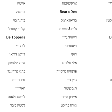
לי
ארקיטקטס
אייטיז
Bear’s Den
ביונסה
סטין
בריאן אדמס
בורנה בוי
צ'ייז & סטטוס
קלייר קוטרל
D
דייוויד גריי
De Toppers
דיסטרבד
ג'ו קירי
דוקי
דוראן דוראן
אלי גולדינג
אריק קלפטון
פרנסיס מרסייה
פרנץ פרדיננד
ס
גרין דיי
גרג דייוויס
הנס צימר
האלווין
איירון מיידן
ג'יימס בלאנט
ג'ודס פריסט
ג'סטין ביבר