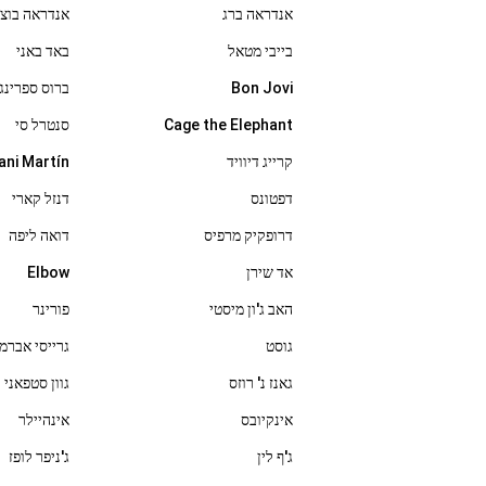
אנדראה ברג
אנדראה בוצ'
בייבי מטאל
באד באני
Bon Jovi
ברוס ספרינג
Cage the Elephant
סנטרל סי
קרייג דיוויד
ani Martín
דפטונס
דנזל קארי
דרופקיק מרפיס
דואה ליפה
אד שירן
Elbow
האב ג'ון מיסטי
פורינר
גוסט
גרייסי אברמ
גאנז נ' רוזס
גוון סטפאני
אינקיובס
אינהיילר
ג'ף לין
ג'ניפר לופז