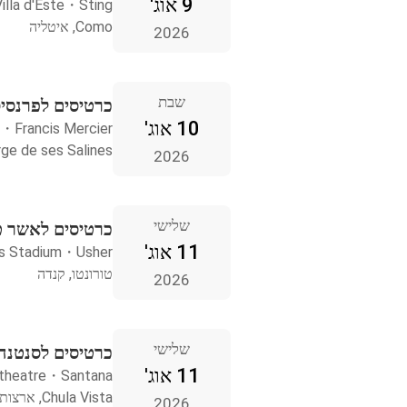
9 אוג'
illa d'Este
・
Sting
Como, איטליה
2026
שבת
כרטיסים לפרנסיס מרסייה Salines
10 אוג'
・
Francis Mercier
n Jorge de ses Salines
2026
שלישי
כרטיסים לאשר טו
11 אוג'
s Stadium
・
Usher
טורונטו, קנדה
2026
שלישי
כרטיסים לסנטנה hula Vista
11 אוג'
itheatre
・
Santana
Chula Vista, ארצות הברית
2026