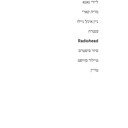
ליידי גאגא
מריה קארי
ניין אינץ' ניילז
פנטרה
Radiohead
סיזר סיסטרס
טיילור סוויפט
טריין