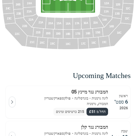
24A
12A
24B
12B
24C
12C
13A
23A
23B
13B
13C
23C
14A
22A
21A
15A
16A
20A
19A
17A
18A
22B
14B
15B
21B
14C
16B
20B
19B
17B
18B
22C
21C
15C
20C
16C
17C
19C
18C
Upcoming Matches
המבורג נגד מיינץ 05
ראשון
ליגה גרמנית - בונדסליגה
・
פולקספארקשטדיון
6 ספט'
המבורג, גרמניה
2026
החל מ £51
215 כרטיסים זמינים
המבורג נגד קלן
שבת
ליגה גרמנית - בונדסליגה
・
פולקספארקשטדיון