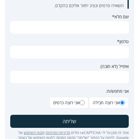
השאירו פרטים ונציג יחזור אליכם בהקדם.
שם מלא*
טלפון*
אימייל (לא חובה)
אני מחפש/ת:
אני רוצה חבילה
אני רוצה כרטיס
שליחה
אתר זה מוגן על ידי reCAPTCHA וחלים
מדיניות הפרטיות
ו
תנאי השימוש
של
Google. לחיצה על כפתור "שליחה" מהווה הסכמה ל
תנאי השימוש של האתר
.