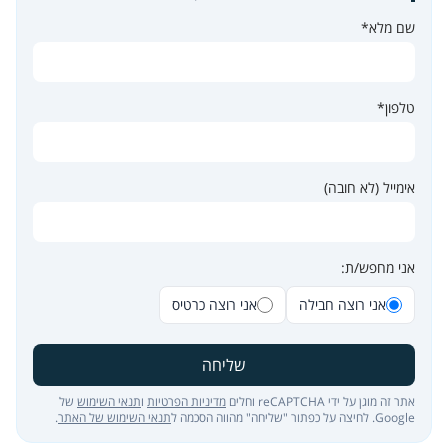
שם מלא*
טלפון*
אימייל (לא חובה)
אני מחפש/ת:
אני רוצה חבילה
אני רוצה כרטיס
שליחה
אתר זה מוגן על ידי reCAPTCHA וחלים
מדיניות הפרטיות
ו
תנאי השימוש
של
Google. לחיצה על כפתור "שליחה" מהווה הסכמה ל
תנאי השימוש של האתר
.