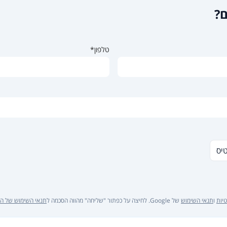
ם?
טלפון*
טיס
יות
ו
תנאי השימוש
של Google. לחיצה על כפתור "שליחה" מהווה הסכמה ל
תנאי השימוש של ה