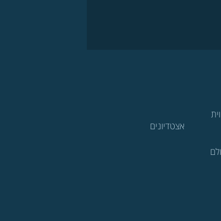
ית
אצטדיונים
לם