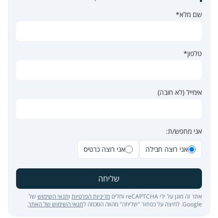
שם מלא*
טלפון*
אימייל (לא חובה)
אני מחפש/ת:
אני רוצה חבילה
אני רוצה כרטיס
שליחה
אתר זה מוגן על ידי reCAPTCHA וחלים
מדיניות הפרטיות
ו
תנאי השימוש
של
Google. לחיצה על כפתור "שליחה" מהווה הסכמה ל
תנאי השימוש של האתר
.