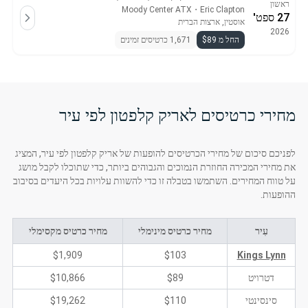
ראשון
Moody Center ATX
・
Eric Clapton
27 ספט'
אוסטין, ארצות הברית
2026
החל מ $89
1,671 כרטיסים זמינים
מחירי כרטיסים לאריק קלפטון לפי עיר
לפניכם סיכום של מחירי הכרטיסים להופעות של אריק קלפטון לפי עיר, המציג
את מחירי המכירה החוזרת הנמוכים והגבוהים ביותר, כדי שתוכלו לקבל מושג
על טווח המחירים. השתמשו בטבלה זו כדי להשוות עלויות בכל היעדים בסיבוב
ההופעות.
עִיר
מחיר כרטיס מינימלי
מחיר כרטיס מקסימלי
$1,909
$103
Kings Lynn
דטרויט
$89
$10,866
סינסינטי
$110
$19,262