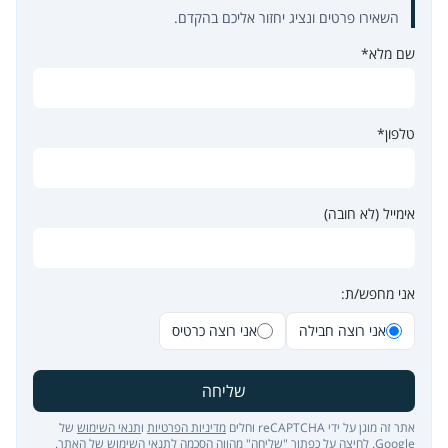
השאירו פרטים ונציג יחזור אליכם בהקדם.
שם מלא*
טלפון*
אימייל (לא חובה)
אני מחפש/ת:
אני רוצה חבילה
אני רוצה כרטיס
שליחה
אתר זה מוגן על ידי reCAPTCHA וחלים
מדיניות הפרטיות
ו
תנאי השימוש
של
Google. לחיצה על כפתור "שליחה" מהווה הסכמה ל
תנאי השימוש של האתר
.