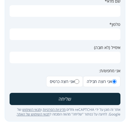
שם מלא*
טלפון*
אימייל (לא חובה)
אני מחפש/ת:
אני רוצה חבילה
אני רוצה כרטיס
שליחה
אתר זה מוגן על ידי reCAPTCHA וחלים
מדיניות הפרטיות
ו
תנאי השימוש
של
Google. לחיצה על כפתור "שליחה" מהווה הסכמה ל
תנאי השימוש של האתר
.