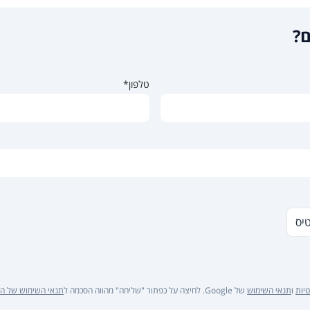
ם?
טלפון*
טיס
יות
ו
תנאי השימוש
של Google. לחיצה על כפתור "שליחה" מהווה הסכמה ל
תנאי השימוש של ה