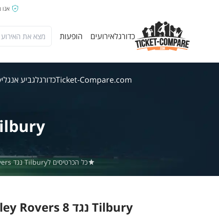
אנו 
כדורגל
אירועים
הופעות
Ticket-Compare.com
כדורגל
גביע אנגלי
ury
ilbury
כל הכרטיסים לTilbury נגד Wormley Rovers באתר Ticket-Compare.com הם אותנטיים, ממוכרים מאומתים מראש שמספקים אחריות של 100%.
Tilbury נגד Wormley Rovers 8 אוג' 2026