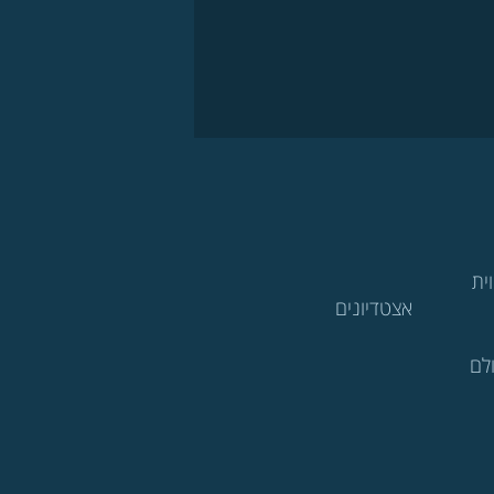
ית
אצטדיונים
לם