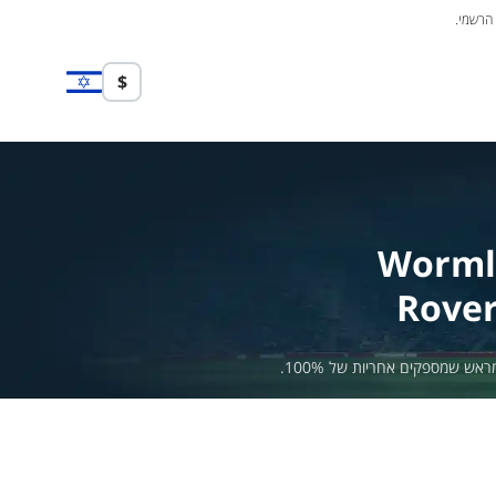
 הרשמי.
$
Worml
Rove