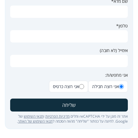
שם מלא*
טלפון*
אימייל (לא חובה)
אני מחפש/ת:
אני רוצה חבילה
אני רוצה כרטיס
שליחה
אתר זה מוגן על ידי reCAPTCHA וחלים
מדיניות הפרטיות
ו
תנאי השימוש
של
Google. לחיצה על כפתור "שליחה" מהווה הסכמה ל
תנאי השימוש של האתר
.