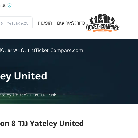
אנו 
כדורגל
אירועים
הופעות
Ticket-Compare.com
כדורגל
גביע אנגלי
d
ley United
כל הכרטיסים לYateley United נגד Alton באתר Ticket-Compare.com הם אותנטיים, ממוכרים מאומתים מראש שמספקים אחריות של 100%.
Yateley United נגד Alton 8 אוג' 2026