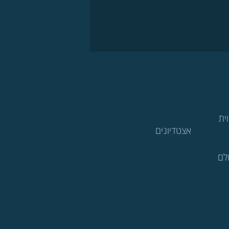
ית
אצטדיונים
לם