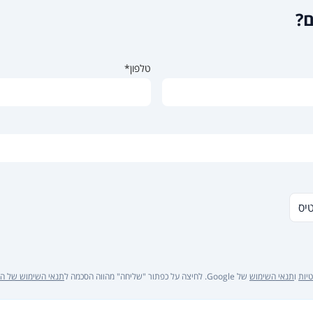
ם?
טלפון*
טיס
יות
ו
תנאי השימוש
של Google. לחיצה על כפתור "שליחה" מהווה הסכמה ל
תנאי השימוש של ה