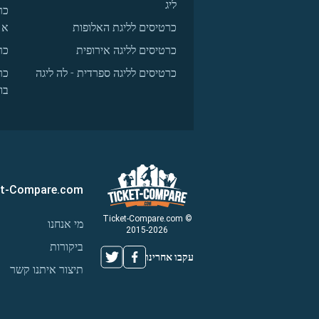
ליג
כר
כרטיסים לליגת האלופות
א
כרטיסים לליגה אירופית
כר
כרטיסים לליגה ספרדית - לה ליגה
כר
בו
et-Compare.com
© Ticket-Compare.com
מי אנחנו
2015-2026
ביקורות
עקבו אחרינו
תיצור איתנו קשר