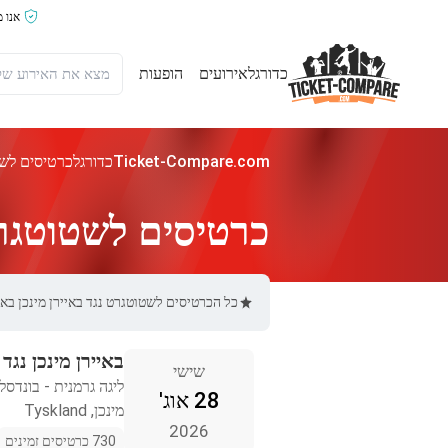
אנו 
כדורגל
אירועים
הופעות
Ticket-Compare.com
כדורגל
כרטיסים לשט
כרטיסים לשטוטגרט 
כל הכרטיסים לשטוטגרט נגד באיירן מינכן באתר Ticket-Compare.com הם אותנטיים, ממוכרים מאומתים מראש שמספקים אחריות 
באיירן מינכן נגד
שישי
ליגה גרמנית - בונדסל
28 אוג'
מינכן, Tyskland
2026
730 כרטיסים זמינים