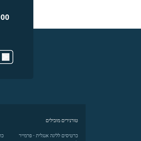
000
טורנירים מובילים
כרטיסים לליגה אנגלית - פרמייר
כר