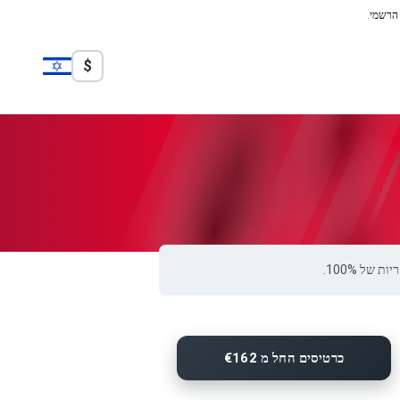
 הרשמי.
$
כרטיסים החל מ €162