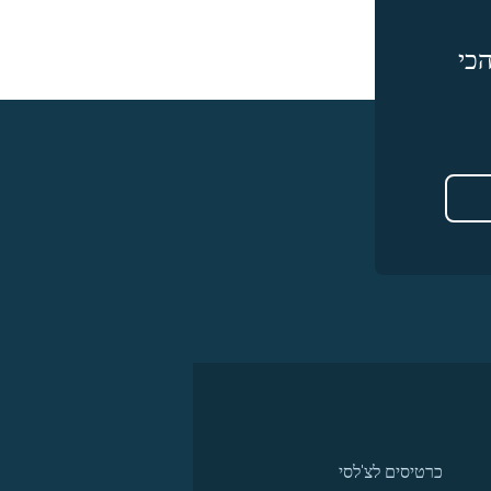
כי
כרטיסים לצ'לסי