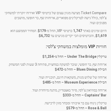
Ticket Compare מציעה מגוון עצום של כרטיסי VIP ואירוח יוקרתי למשחקי
צ'לסי, כולל גישה לטרקלינים מפוארים, ארוחות שף, בר חופשי, מושבים
מפנקים ועוד.
היום זמינים באתר
1,747
כרטיסי VIP, החל מ-
$179
. המחיר הממוצע הוא
$1,619
, והכרטיסים הכי יקרים מגיעים עד
$6,732
.
חוויות VIP מומלצות במשחקי צ'לסי:
טרקלין Under The Bridge – החל מ-$1,254
ארוחת שף, בר חופשי, שובר למשקה במחצית, פתיחה 3 שעות לפני המשחק.
חבילת Blues Dining – החל מ-$472
ארוחה של שלוש מנות, משקאות חינם, תוכנייה ועוד.
חבילת Museum Experience – החל מ-$485
ארוחה במוזיאון צ'לסי, סיור באצטדיון, מתנה מיוחדת ועוד.
Captains' Bar – החל מ-$333
טרקלין נינוח עם בר איכותי ומבחר מזון לרכישה.
Rose & Ball – החל מ-$579