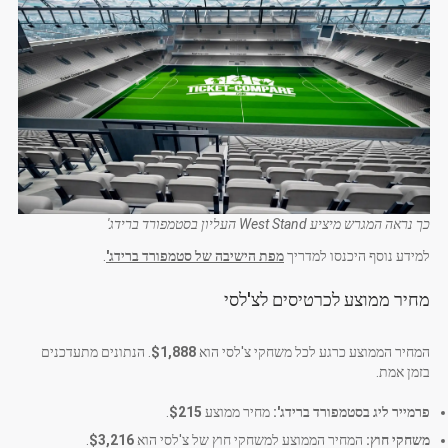
כך נראה המגרש מיציע West Stand העליון בסטמפורד ברידג'
למידע נוסף היכנסו למדריך
מפת הישיבה של סטמפורד ברידג'
.
מחיר ממוצע לכרטיסים לצ'לסי
המחיר הממוצע כרגע לכל משחקי צ'לסי הוא
$1,888
. הנתונים מתעדכנים
בזמן אמת.
פרמייר ליג בסטמפורד ברידג':
מחיר ממוצע
$215
.
משחקי חוץ:
המחיר הממוצע למשחקי חוץ של צ'לסי הוא
$3,216
.