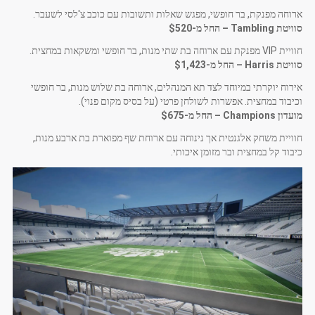
ארוחה מפנקת, בר חופשי, מפגש שאלות ותשובות עם כוכב צ'לסי לשעבר.
סוויטת Tambling – החל מ-$520
חוויית VIP מפנקת עם ארוחה בת שתי מנות, בר חופשי ומשקאות במחצית.
סוויטת Harris – החל מ-$1,423
אירוח יוקרתי במיוחד לצד תא המנהלים, ארוחה בת שלוש מנות, בר חופשי
וכיבוד במחצית. אפשרות לשולחן פרטי (על בסיס מקום פנוי).
מועדון Champions – החל מ-$675
חוויית משחק אלגנטית אך נינוחה עם ארוחת שף מפוארת בת ארבע מנות,
כיבוד קל במחצית ובר מזומן איכותי.