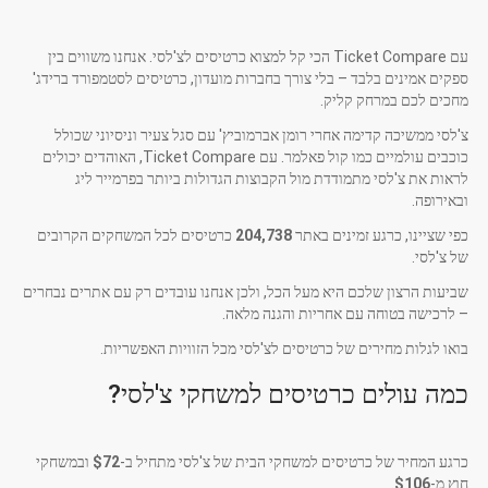
עם Ticket Compare הכי קל למצוא כרטיסים לצ'לסי. אנחנו משווים בין
ספקים אמינים בלבד – בלי צורך בחברות מועדון, כרטיסים לסטמפורד ברידג'
מחכים לכם במרחק קליק.
צ'לסי ממשיכה קדימה אחרי רומן אברמוביץ' עם סגל צעיר וניסיוני שכולל
כוכבים עולמיים כמו קול פאלמר. עם Ticket Compare, האוהדים יכולים
לראות את צ'לסי מתמודדת מול הקבוצות הגדולות ביותר בפרמייר ליג
ובאירופה.
כפי שציינו, כרגע זמינים באתר
204,738
כרטיסים לכל המשחקים הקרובים
של צ'לסי.
שביעות הרצון שלכם היא מעל הכל, ולכן אנחנו עובדים רק עם אתרים נבחרים
– לרכישה בטוחה עם אחריות והגנה מלאה.
בואו לגלות מחירים של כרטיסים לצ'לסי מכל הזוויות האפשריות.
כמה עולים כרטיסים למשחקי צ'לסי?
כרגע המחיר של כרטיסים למשחקי הבית של צ'לסי מתחיל ב-
$72
ובמשחקי
חוץ מ-
$106
.