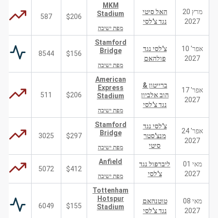
MKM
מרץ 20
האל סיטי
Stadium
587
$206
2027
נגד צ'לסי
מפת ישיבה
Stamford
אפר' 10
צ'לסי נגד
Bridge
8544
$156
2027
פולהאם
מפת ישיבה
American
ברייטון &
Express
אפר' 17
הוב אלביון
$206
511
Stadium
2027
נגד צ'לסי
מפת ישיבה
Stamford
צ'לסי נגד
אפר' 24
Bridge
מנצ'סטר
$297
3025
2027
סיטי
מפת ישיבה
Anfield
מאי 01
ליברפול נגד
5072
$412
2027
צ'לסי
מפת ישיבה
Tottenham
Hotspur
מאי 08
טוטנהאם
6049
$155
Stadium
2027
נגד צ'לסי