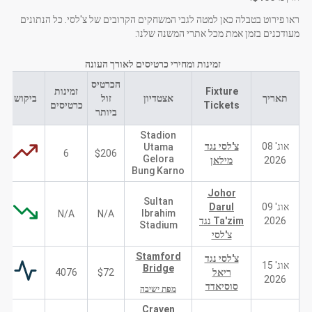
ראו פירוט בטבלה כאן למטה לגבי המשחקים הקרובים של צ'לסי. כל הנתונים
מעודכנים בזמן אמת מכל אתרי המשנה שלנו:
זמינות ומחירי כרטיסים לאורך העונה
הכרטיס
Fixture
זמינות
תאריך
אצטדיון
זול
ביקוש
Tickets
כרטיסים
ביותר
Stadion
אוג' 08
צ'לסי נגד
Utama
6
$206
Gelora
2026
מילאן
Bung Karno
Johor
Sultan
אוג' 09
Darul
Ibrahim
N/A
N/A
2026
Ta'zim נגד
Stadium
צ'לסי
Stamford
צ'לסי נגד
אוג' 15
Bridge
ריאל
$72
4076
2026
סוסיאדד
מפת ישיבה
Craven