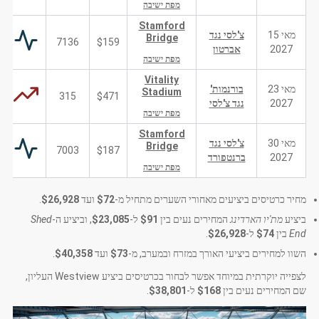
מפת ישיבה
Stamford
מאי 15
צ'לסי נגד
Bridge
7136
$159
2027
אברטון
מפת ישיבה
Vitality
מאי 23
בורנמות'
Stadium
315
$471
2027
נגד צ'לסי
מפת ישיבה
Stamford
מאי 30
צ'לסי נגד
Bridge
7003
$187
2027
ברנטפורד
מפת ישיבה
מחיר כרטיסים ביציעים מאחורי השערים מתחיל מ-
$72
ועד
$26,928
.
ביציע
מת'יו הארדינג
המחירים נעים בין
$91
ל-
$23,085
, וביציע ה-
Shed
End
בין
$74
ל-
$26,928
.
השוו למחירים ביציעי האורך במזרח ובמערב, מ-
$73
ועד
$40,358
.
לצפייה יוקרתית במיוחד אפשר לבחור בכרטיסים ביציע Westview העליון,
שם המחירים נעים בין
$168
ל-
$38,801
.