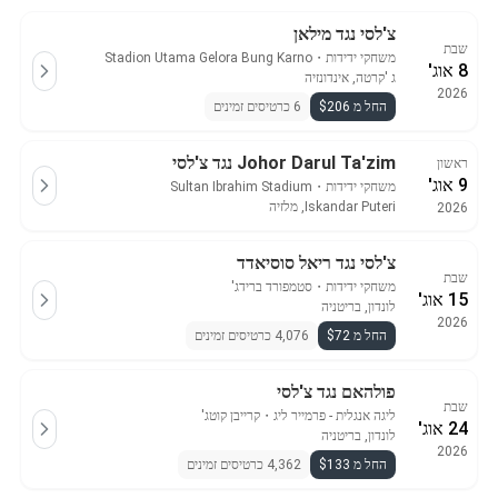
צ'לסי נגד מילאן
שבת
משחקי ידידות
・
Stadion Utama Gelora Bung Karno
8 אוג'
ג 'קרטה, אינדונזיה
2026
החל מ $206
6 כרטיסים זמינים
Johor Darul Ta'zim נגד צ'לסי
ראשון
9 אוג'
משחקי ידידות
・
Sultan Ibrahim Stadium
Iskandar Puteri, מלזיה
2026
צ'לסי נגד ריאל סוסיאדד
שבת
משחקי ידידות
・
סטמפורד ברידג'
15 אוג'
לונדון, בריטניה
2026
החל מ $72
4,076 כרטיסים זמינים
פולהאם נגד צ'לסי
שבת
ליגה אנגלית - פרמייר ליג
・
קרייבן קוטג'
24 אוג'
לונדון, בריטניה
2026
החל מ $133
4,362 כרטיסים זמינים