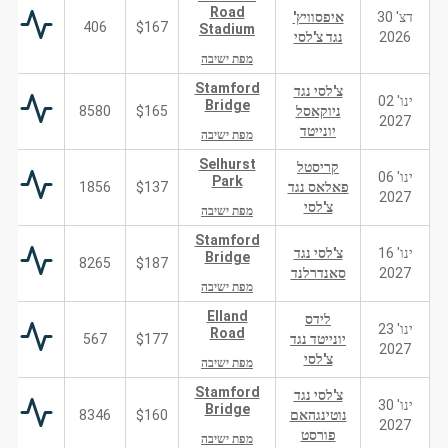
Road
דצ' 30
איפסוויץ'
406
$167
Stadium
2026
נגד צ'לסי
מפת ישיבה
Stamford
צ'לסי נגד
ינו' 02
Bridge
ניוקאסל
$165
8580
2027
יונייטד
מפת ישיבה
Selhurst
קריסטל
ינו' 06
Park
פאלאס נגד
$137
1856
2027
צ'לסי
מפת ישיבה
Stamford
ינו' 16
צ'לסי נגד
Bridge
8265
$187
2027
סאנדרלנד
מפת ישיבה
Elland
לידס
ינו' 23
Road
יונייטד נגד
$177
567
2027
צ'לסי
מפת ישיבה
Stamford
צ'לסי נגד
ינו' 30
Bridge
נוטינגהאם
$160
8346
2027
פורסט
מפת ישיבה