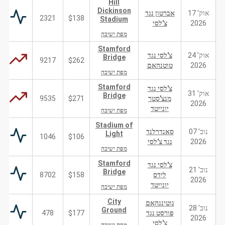
Hill
Dickinson
אוק' 17
אברטון נגד
2321
$138
Stadium
2026
צ'לסי
מפת ישיבה
Stamford
אוק' 24
צ'לסי נגד
Bridge
9217
$262
2026
טוטנהאם
מפת ישיבה
Stamford
צ'לסי נגד
אוק' 31
Bridge
מנצ'סטר
$271
9535
2026
יונייטד
מפת ישיבה
Stadium of
נוב' 07
סאנדרלנד
Light
1046
$106
2026
נגד צ'לסי
מפת ישיבה
Stamford
צ'לסי נגד
נוב' 21
Bridge
לידס
$158
8702
2026
יונייטד
מפת ישיבה
City
נוטינגהאם
נוב' 28
Ground
פורסט נגד
$177
478
2026
צ'לסי