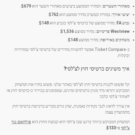
מאחורי השערים:
המחיר הממוצע ביציעים מאחורי השער הוא
$679
.
יציעי אורך:
במזרח ובמערב מחיר ממוצע הוא
$762
.
גביע FA:
מחיר ממוצע של כרטיסי צ'לסי בגביע הוא
$148
.
Westview פרימיום:
מחיר ממוצע
$1,536
.
משחקים באירופה:
מחיר ממוצע
$148
.
ב-Ticket Compare אפשר להשוות מחירים של כרטיסי צ'לסי במהירות
ובקלות.
איך משיגים כרטיסי חוץ לצ'לסי?
קל ופשוט לקנות כרטיסי חוץ לצ'לסי באתר שלנו. פשוט בחרו את המשחק
המבוקש ותראו מיד מגוון כרטיסים זמינים, שמסומנים בבירור כ-
כרטיסי חוץ
או
לאוהדי צ'לסי בלבד
.
אין צורך לדאוג לגבי
נקודות נאמנות
, שהן גורם מכריע ברכישת כרטיסי חוץ
מהמועדון עצמו.
המשחק המבוקש ביותר כרגע שבו צ'לסי היא קבוצת החוץ הוא
פולהאם נגד
צ'לסי
ב-
$133
.