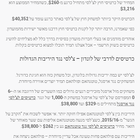
המחיר של כרטיסי חוץ לצ'לסי מתחיל כרגע מ-
$260
, כשהמחיר הממוצע הוא
.
$3,216
הכרטיס היקר ביותר למשחק חוץ של צ'לסי באתר כרגע עומד על
$40,352
.
כפי שאמרנו, הרבה יותר קל לקנות כרטיסי חוץ דרכנו מאשר ישירות מהמועדון.
אוהדים מזדמנים או בעלי חברות מועדון בסיסית בדרך כלל לא מצליחים להשיג
כרטיסים בשוק הרשמי – אבל אצלנו תמיד תוכלו למצוא כרטיסים בקלות.
כרטיסים לדרבי של לונדון – צ'לסי נגד היריבות הגדולות
לצ'לסי יש כמה יריבות גדולות בלונדון, וכל משחק כזה הוא חגיגת כדורגל.
המשחקים נגד ארסנל, טוטנהאם ופולהאם תמיד יוצרים אווירה מיוחדת.
משחקים מול ארסנל מזכירים רגעים גדולים כמו השערים של דרוגבה או ה-
6-
0
המפורסם של צ'לסי על ארסנל במשחק ה-
1,000
של ונגר.
כרטיסים לצ'לסי
נגד ארסנל
מתחילים מ-
$329
ועד
$38,800
.
היריבות בין צ'לסי לטוטנהאם אפילו חזקה יותר. אי אפשר לשכוח את "הקרב על
הגשר" מ-
2015/16
, כשצ'לסי מנעה מטוטנהאם אליפות עם שער מאוחר של
הזאר. מחיר
כרטיסים לצ'לסי נגד טוטנהאם
נע בין
$262
ל-
$38,800
.
היריבות עם פולהאם פחות טעונה אבל עדיין מיוחדת – פולהאם ניצחה את