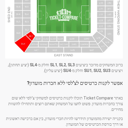
ברוב המשחקים מדובר ביציעים
SL3
,
SL2
,
SL1
וחלק מ-
SL4
(יציע תחתון),
ויציעים
SU3
,
SU2
,
SU1
וחלק מ-
SU4
(יציע עליון).
אפשר לקנות כרטיסים לצ'לסי ללא חברות מועדון?
באתר Ticket Compare תוכלו לקנות כרטיסים למשחקי צ'לסי ללא שום
צורך בחברות מועדון. פשוט לחצו על המשחק שאתם רוצים ותתחילו להשוות
מחירים.
בקנייה ישירה מהמועדון תידרשו להיות חברי מועדון, בין אם ברכישה ראשונית
או דרך בורסת הכרטיסים של המועדון.