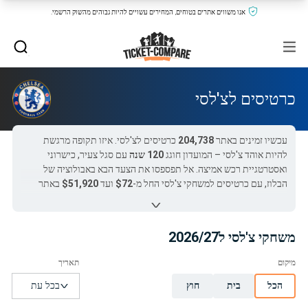
אנו משווים אתרים בטוחים, המחירים עשויים להיות גבוהים מהשוק הרשמי.
כרטיסים לצ'לסי
עכשיו זמינים באתר
204,738
כרטיסים לצ'לסי. איזו תקופה מרגשת
להיות אוהד צ'לסי – המועדון חוגג
120 שנה
עם סגל צעיר, כישרוני
ואסטרטגיית רכש אמיצה. אל תפספסו את הצעד הבא באבולוציה של
הבלוז, עם כרטיסים למשחקי צ'לסי החל מ-
$72
ועד
$51,920
באתר
שלנו.
המשחק המבוקש ביותר של צ'לסי כרגע באתר הוא
פולהאם נגד צ'לסי
ב-
$133
.
השוו מחירים, בחרו מקום מושלם והזמינו בקלות ובמהירות. אל
משחקי צ'לסי ל2026/27
תחמיצו את הבלוז בפעולה!
כל כרטיסי צ'לסי ב-Ticket-Compare.com הם אותנטיים, ממוכרים
מאומתים מראש שמספקים אחריות של 100%.
הכל
בית
חוץ