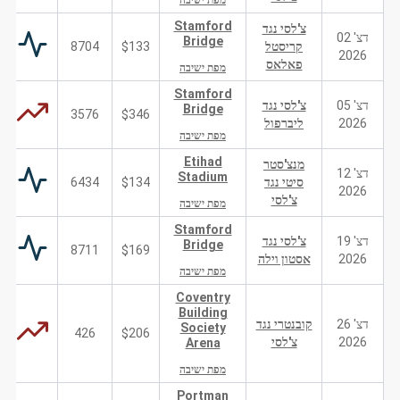
מפת ישיבה
Stamford
צ'לסי נגד
דצ' 02
Bridge
קריסטל
$133
8704
2026
פאלאס
מפת ישיבה
Stamford
דצ' 05
צ'לסי נגד
Bridge
3576
$346
2026
ליברפול
מפת ישיבה
Etihad
מנצ'סטר
דצ' 12
Stadium
סיטי נגד
$134
6434
2026
צ'לסי
מפת ישיבה
Stamford
דצ' 19
צ'לסי נגד
Bridge
8711
$169
2026
אסטון וילה
מפת ישיבה
Coventry
Building
דצ' 26
קובנטרי נגד
Society
426
$206
2026
צ'לסי
Arena
מפת ישיבה
Portman