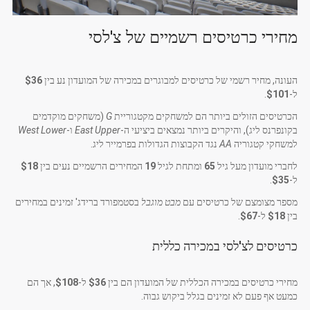
מחירי כרטיסים רשמיים של צ'לסי
העונה, מחיר רשמי של כרטיסים למבוגרים במכירה של המועדון נע בין
$36
ל-
$101
.
הכרטיסים הזולים ביותר הם למשחקים מקטגוריית
G
(משחקים מוקדמים
בקונפרנס ליג), והיקרים ביותר נמצאים ביציעי ה-
East Upper
ו-
West Lower
למשחקי קטגוריה
AA
נגד הקבוצות הגדולות בפרמייר ליג.
לחברי מועדון מעל גיל
65
ומתחת לגיל
19
המחירים הרשמיים נעים בין
$18
ל-
$35
.
מספר מצומצם של כרטיסים עם
מבט מוגבל
בסטמפורד ברידג' זמינים במחירים
בין
$18
ל-
$67
.
כרטיסים לצ'לסי במכירה כללית
מחירי כרטיסים במכירה הכללית של המועדון הם בין
$36
ל-
$108
, אך הם
כמעט אף פעם לא זמינים בגלל ביקוש גבוה.