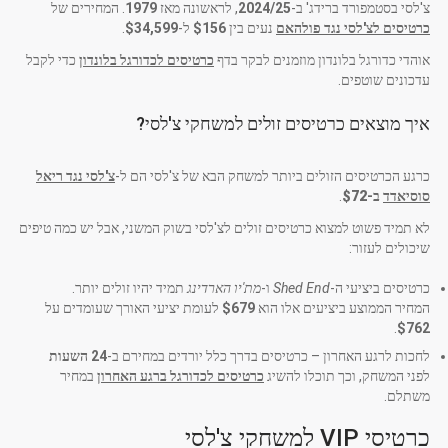
צ'לסי בסטמפורד ברידג' ב-
2024/25
, לראשונה מאז
1979
. המחירים של
כרטיסים לצ'לסי נגד פולהאם
נעים בין
$156
ל-
$34,599
.
אוהדי כדורגל בלונדון מוזמנים לבקר בדף
כרטיסים לכדורגל בלונדון
כדי לקבל
עדכונים שוטפים.
איך מוצאים כרטיסים זולים למשחקי צ'לסי?
כרגע הכרטיסים הזולים ביותר למשחק הבא של צ'לסי הם ל-
צ'לסי נגד ריאל
סוסיאדד
ב-
$72
.
לא תמיד פשוט למצוא כרטיסים זולים לצ'לסי בשוק המשני, אבל יש כמה טיפים
שיכולים לעזור:
כרטיסים ביציעי ה-
Shed End
ו-
מת'יו הארדינג
תמיד יהיו זולים יותר.
המחיר הממוצע ביציעים אלו הוא
$679
לעומת יציעי האורך שעומדים על
.
$762
לחכות לרגע האחרון – כרטיסים בדרך כלל יורדים במחירם ב-
24 השעות
לפני המשחק, וכך תוכלו להשיג
כרטיסים לכדורגל ברגע האחרון
במחיר
משתלם.
כרטיסי VIP למשחקי צ'לסי