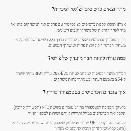
מתי יוצאים כרטיסים לצ'לסי למכירה?
אצלנו תוכלו לקנות כרטיסים לצ'לסי מיד עם פרסום לוח המשחקים ביוני או
מיד לאחר הגרלות של משחקי הגביע השונים.
דרך המועדון הכרטיסים יוצאים למכירה בדרך כלל כשישה שבועות לפני
משחקי הפרמייר ליג וקצת פחות למשחקי הגביעים.
כמה עולה להיות חבר מועדון של צ'לסי?
חברות מועדון בסיסית למבוגר לעונת 2024/25 עולה
$81
, מחיר שיורד
ל-
$54
באמצע העונה, כשנותרו פחות משחקים.
איך עובדים הכרטיסים בסטמפורד ברידג'?
כרטיסי הכניסה לסטמפורד ברידג' עובדים בשיטת NFC (תקשורת קרובה).
תקבלו את הכרטיסים במייל ותורידו אותם ישירות לטלפון הנייד.
בכניסה תסרקו קוד QR ייחודי מהטלפון שלכם, וברגע שהשער יידלק בירוק
(צהוב לכרטיסי הנחה) תוכלו להיכנס לאצטדיון.