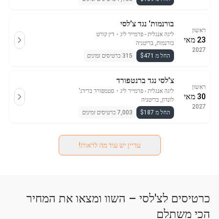
בורנמות' נגד צ'לסי
ראשון
ליגה אנגלית - פרמייר ליג
・
דין קורט
23 מאי
בורנמות, בריטניה
2027
החל מ $471
315 כרטיסים זמינים
צ'לסי נגד ברנטפורד
ראשון
ליגה אנגלית - פרמייר ליג
・
סטמפורד ברידג'
30 מאי
לונדון, בריטניה
2027
החל מ $187
7,003 כרטיסים זמינים
עדיין יש עוד מה לראות!
כרטיסים לצ'לסי – השוו ומצאו את המחיר
הכי משתלם