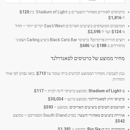
כרטיסים לאזורים מאחורי השערים ב-Stadium of Light: בין
$120
ל-
$1,816
.
המושבים המועדפים ביציעים הארוכים East/West יקרים יותר – החל
מ-
$124
ועד ל-
$2,595
.
רוצים חוויית פרימיום? כרטיסי Black Cats Bar ביציע Carling הצפוני
מתחילים ב-
$188
ועד
$686
.
מחיר ממוצע של כרטיסים לסאנדרלנד
נכון לעכשיו, המחיר הממוצע לכרטיס ביתי עומד על
$713
. בואו נפרט לפי אזור
ותחרות:
ב-Stadium of Light:
ממוצע כרטיסי ליגה לבית –
$117
.
כרטיסי חוץ לסאנדרלנד:
ממוצע כרגע –
$30,034
.
המושבים הטובים ביציעים הארוכים:
ממוצע –
$593
.
אווירה ביציעים מאחורי השער:
בפרט South Stand המפורסם – ממוצע
.
$542
משחקים נגד ה-Big Six:
ממוצע –
$1,382
.