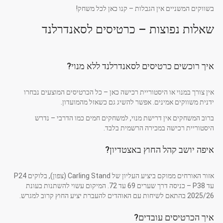
בשווקים המשניים אין הגבלות – קנו כאן לכל משחק!
שאלות נפוצות – כרטיסים לסאנדרלנד
איך רוכשים כרטיסים לסאנדרלנד ללא מנוי?
אין צורך במנוי או היסטוריית רכישה כאן – כל הכרטיסים המוצעים נבחרו
ידנית משווקים אמינים. אפשר להשיג גם כשאזל מהמועדון.
ברוב המשחקים אין דרישת מנוי, למשחקים חמים כמו הדרבי – נדרש
היסטוריית רכישה במכירה הרשמית בלבד.
איפה יושב קהל החוץ באצטדיון?
אזור האורחים ממוקם ביציע העליון של Carling Stand (צפון), בלוקים P24
עד P38 – כניסה דרך שערים 69 עד 72. המיקום עשוי להשתנות בעונת
2025/26 בהתאם לשיחות עם האוהדים להעברת יציע החוץ קרוב למגרש.
איך הכרטיסים עובדים?