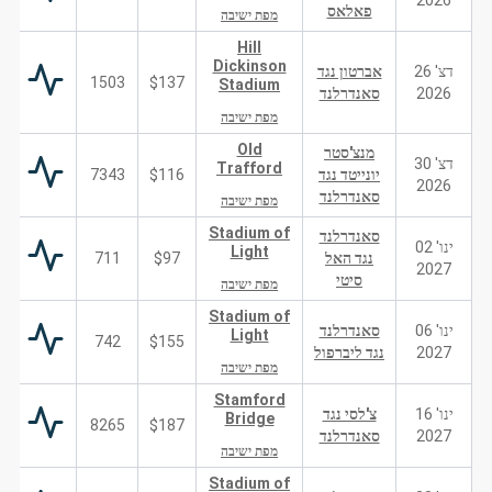
2026
פאלאס
מפת ישיבה
Hill
Dickinson
דצ' 26
אברטון נגד
1503
$137
Stadium
2026
סאנדרלנד
מפת ישיבה
Old
מנצ'סטר
דצ' 30
Trafford
יונייטד נגד
$116
7343
2026
סאנדרלנד
מפת ישיבה
Stadium of
סאנדרלנד
ינו' 02
Light
נגד האל
$97
711
2027
סיטי
מפת ישיבה
Stadium of
ינו' 06
סאנדרלנד
Light
742
$155
2027
נגד ליברפול
מפת ישיבה
Stamford
ינו' 16
צ'לסי נגד
Bridge
8265
$187
2027
סאנדרלנד
מפת ישיבה
Stadium of