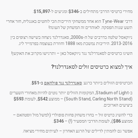
מחירי כרטיסי הדרבי מתחילים ב-
$346
ומגיעים ל-
$15,897
.
דרבי Tyne-Wear הוא אחד ממשחקי היריבות הכי לוהטים באנגליה, חזר אחרי
תשע שנות הפסקה. לאוהדים זה המשחק של העונה!
ניוקאסל שלטה בדרבים של ה-2000s, סאנדרלנד ניצחה בשישה רצופים בין
2013-2016. היריבות נמשכת מאז 1888 וחוזרת בעוצמה בפרמייר ליג.
השיגו כרטיסים לסאנדרלנד נגד ניוקאסל כאן – ותרגישו מקרוב את האקשן!
איך למצוא כרטיסים זולים לסאנדרלנד?
הכרטיסים הזולים ביותר כרגע:
סאנדרלנד נגד פולהאם
ב-
$51
.
ב-Stadium of Light, המקומות הזולים יותר נוטים להיות מאחורי השערים
(South Stand, Carling North Stand) – ממוצע
$542
, לעומת
$593
ביציעים הארוכים.
כדי להשיג כרטיס זול – בחרו משחק פחות פופולרי (למשל מול ווסטהאם –
ממוצע
$86
), לעומת הדרבי המסעיר (!) –
$346
.
אפשר גם להמתין לדילים של הרגע האחרון – לעיתים מחירי מציאה.