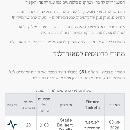
המאמן רז’יס לה ברי, ושחקנים כישרוניים כמו אנזו לה פה ודאן ניל.
עם השוואת מחירים אצלנו, כל אוהד סאנדרלנד יכול להיות שם ברגעים
הגדולים. מגוון ענק של כרטיסים לכל המשחקים – זמינים לרכישה מיידית!
אנחנו מכירים את חשיבות האמינות עבור רוכשי כרטיסים – לכן כל אתר
שמופיע אצלנו עובר בדיקות מוקפדות וחוות דעת מלאה.
המשיכו לקרוא – נסקור כל מה שצריך לדעת על מחירי כרטיסים לסאנדרלנד.
מחירי כרטיסים לסאנדרלנד
המחירים בבית – החל מ-
$51
. בטבלה החיה תמצאו את פירוט המחירים לכל
המשחקים הקרובים – נתונים בזמן אמת מהשווקים המובילים.
זמינות ומחירי כרטיסים לאורך העונה
הכרטיס
Fixture
זמינות
תאריך
אצטדיון
זול
ביקוש
Tickets
כרטיסים
ביותר
Stade
אוג' 08
לאנס נגד
20
$103
Bollaert-
2026
סאנדרלנד