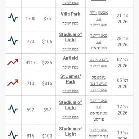
מפת ישיבה
אסטון וילה
Villa Park
נוב' 21
נגד
$75
1700
2026
מפת ישיבה
סאנדרלנד
Stadium of
סאנדרלנד
נוב' 28
Light
נגד
$106
770
2026
טוטנהאם
מפת ישיבה
Anfield
דצ' 02
ליברפול נגד
4117
$235
2026
סאנדרלנד
מפת ישיבה
St James'
ניוקאסל
דצ' 05
Park
יונייטד נגד
$316
713
2026
סאנדרלנד
מפת ישיבה
סאנדרלנד
Stadium of
דצ' 12
נגד
Light
592
$97
2026
נוטינגהאם
מפת ישיבה
פורסט
Stadium of
סאנדרלנד
דצ' 19
Light
נגד קריסטל
$100
815