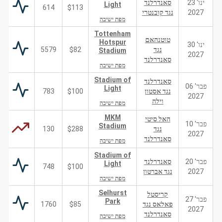
ינו' 23
סאנדרלנד
Light
614
$113
2027
נגד קובנטרי
מפת ישיבה
Tottenham
טוטנהאם
Hotspur
ינו' 30
נגד
$82
5579
Stadium
2027
סאנדרלנד
מפת ישיבה
Stadium of
סאנדרלנד
פבר' 06
Light
נגד אסטון
$100
783
2027
וילה
מפת ישיבה
MKM
האל סיטי
פבר' 10
Stadium
נגד
$288
130
2027
סאנדרלנד
מפת ישיבה
Stadium of
פבר' 20
סאנדרלנד
Light
748
$100
2027
נגד אברטון
מפת ישיבה
Selhurst
קריסטל
פבר' 27
Park
פאלאס נגד
$85
1760
2027
סאנדרלנד
מפת ישיבה