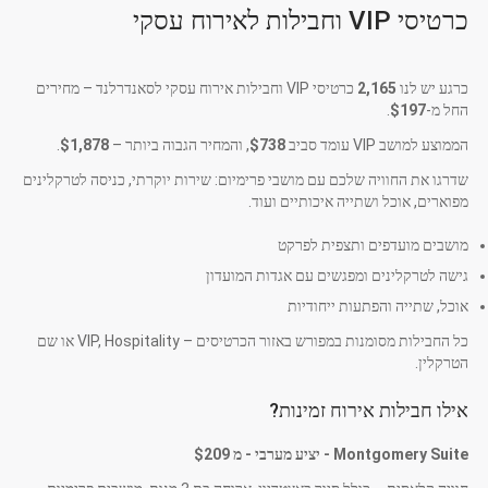
כרטיסי VIP וחבילות לאירוח עסקי
כרגע יש לנו
2,165
כרטיסי VIP וחבילות אירוח עסקי לסאנדרלנד – מחירים
החל מ-
$197
.
הממוצע למושב VIP עומד סביב
$738
, והמחיר הגבוה ביותר –
$1,878
.
שדרגו את החוויה שלכם עם מושבי פרימיום: שירות יוקרתי, כניסה לטרקלינים
מפוארים, אוכל ושתייה איכותיים ועוד.
מושבים מועדפים ותצפית לפרקט
גישה לטרקלינים ומפגשים עם אגדות המועדון
אוכל, שתייה והפתעות ייחודיות
כל החבילות מסומנות במפורש באזור הכרטיסים – VIP, Hospitality או שם
הטרקלין.
אילו חבילות אירוח זמינות?
Montgomery Suite - יציע מערבי - מ
$209