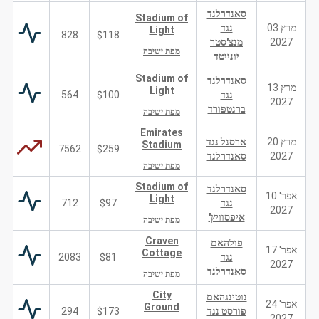
סאנדרלנד
Stadium of
מרץ 03
נגד
Light
828
$118
2027
מנצ'סטר
מפת ישיבה
יונייטד
Stadium of
סאנדרלנד
מרץ 13
Light
נגד
$100
564
2027
ברנטפורד
מפת ישיבה
Emirates
מרץ 20
ארסנל נגד
Stadium
7562
$259
2027
סאנדרלנד
מפת ישיבה
Stadium of
סאנדרלנד
אפר' 10
Light
נגד
$97
712
2027
איפסוויץ'
מפת ישיבה
Craven
פולהאם
אפר' 17
Cottage
נגד
$81
2083
2027
סאנדרלנד
מפת ישיבה
City
נוטינגהאם
אפר' 24
Ground
פורסט נגד
$173
294
2027