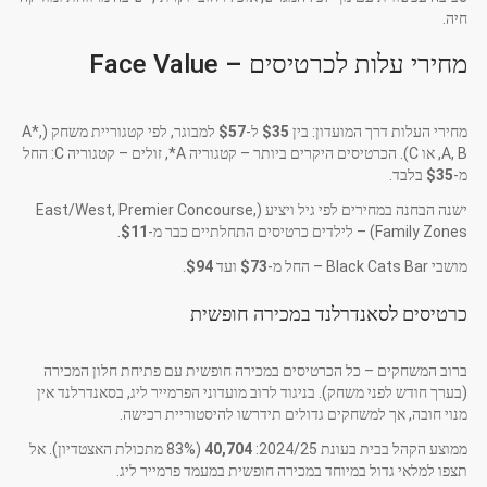
חיה.
מחירי עלות לכרטיסים – Face Value
מחירי העלות דרך המועדון: בין
$35
ל-
$57
למבוגר, לפי קטגוריית משחק (A*,
A, B, או C). הכרטיסים היקרים ביותר – קטגוריה A*, זולים – קטגוריה C: החל
מ-
$35
בלבד.
ישנה הבחנה במחירים לפי גיל ויציע (East/West, Premier Concourse,
Family Zones) – לילדים כרטיסים התחלתיים כבר מ-
$11
.
מושבי Black Cats Bar – החל מ-
$73
ועד
$94
.
כרטיסים לסאנדרלנד במכירה חופשית
ברוב המשחקים – כל הכרטיסים במכירה חופשית עם פתיחת חלון המכירה
(בערך חודש לפני משחק). בניגוד לרוב מועדוני הפרמייר ליג, בסאנדרלנד אין
מנוי חובה, אך למשחקים גדולים תידרשו להיסטוריית רכישה.
ממוצע הקהל בבית בעונת 2024/25:
40,704
(83% מתכולת האצטדיון). אל
תצפו למלאי גדול במיוחד במכירה חופשית במעמד פרמייר ליג.