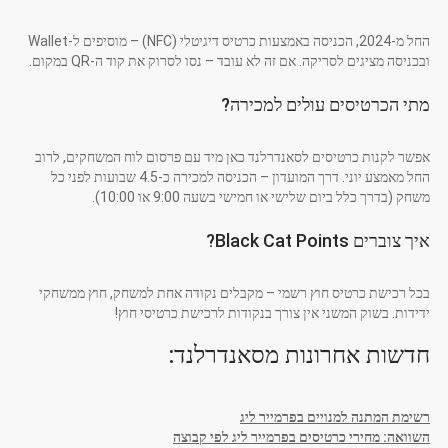
החל מ-2024, הכניסה באמצעות כרטיס דיגיטלי (NFC) – מוסיפים ל-Wallet
ובכניסה מציגים לסריקה. אם זה לא עובד – נסו לסרוק את קוד ה-QR במקום.
מתי הכרטיסים עולים למכירה?
אפשר לקנות כרטיסים לסאנדרלנד כאן מיד עם פרסום לוח המשחקים, לרוב
החל מאמצע יוני. דרך המועדון – הכניסה למכירה כ-4.5 שבועות לפני כל
משחק (בדרך כלל ביום שלישי או חמישי בשעה 9:00 או 10:00).
איך צוברים Black Cat Points?
בכל רכישת כרטיס חוץ רשמי – מקבלים נקודה אחת למשחק, חוץ ממשחקי
ידידות. בשוק המשני אין צורך בנקודות לרכישת כרטיסי חוץ!
חדשות אחרונות מסאנדרלנד:
רשימת המתנה למנויים בפרמייר ליג
השוואה: מחירי כרטיסים בפרמייר ליג לפי קבוצה