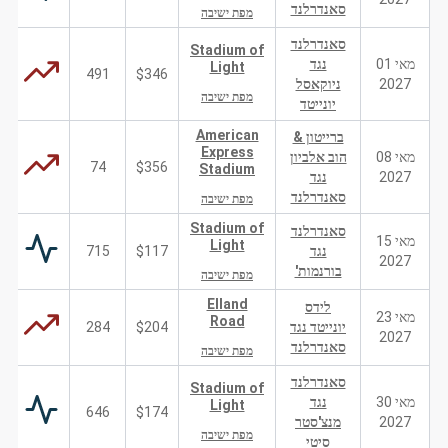
סאנדרלנד
מפת ישיבה
סאנדרלנד
Stadium of
מאי 01
נגד
Light
491
$346
2027
ניוקאסל
מפת ישיבה
יונייטד
American
ברייטון &
Express
מאי 08
הוב אלביון
74
$356
Stadium
2027
נגד
סאנדרלנד
מפת ישיבה
Stadium of
סאנדרלנד
מאי 15
Light
נגד
$117
715
2027
בורנמות'
מפת ישיבה
Elland
לידס
מאי 23
Road
יונייטד נגד
$204
284
2027
סאנדרלנד
מפת ישיבה
סאנדרלנד
Stadium of
מאי 30
נגד
Light
646
$174
2027
מנצ'סטר
מפת ישיבה
סיטי