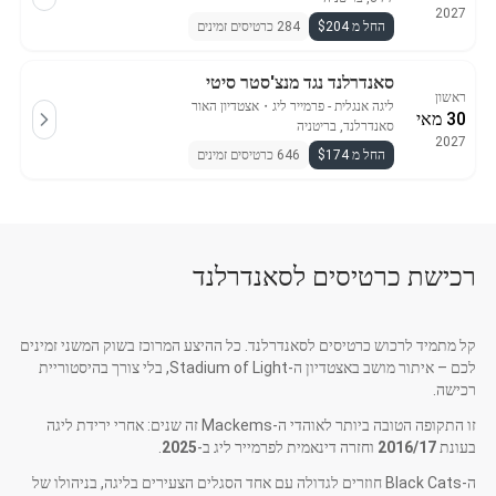
2027
החל מ $204
284 כרטיסים זמינים
סאנדרלנד נגד מנצ'סטר סיטי
ראשון
ליגה אנגלית - פרמייר ליג
・
אצטדיון האור
30 מאי
סאנדרלנד, בריטניה
2027
החל מ $174
646 כרטיסים זמינים
רכישת כרטיסים לסאנדרלנד
קל מתמיד לרכוש כרטיסים לסאנדרלנד. כל ההיצע המרוכז בשוק המשני זמינים
לכם – איתור מושב באצטדיון ה-Stadium of Light, בלי צורך בהיסטוריית
רכישה.
זו התקופה הטובה ביותר לאוהדי ה-Mackems זה שנים: אחרי ירידת ליגה
בעונת
2016/17
וחזרה דינאמית לפרמייר ליג ב-
2025
.
ה-Black Cats חוזרים לגדולה עם אחד הסגלים הצעירים בליגה, בניהולו של