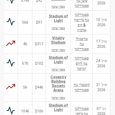
סיטי נגד
$92
5749
2026
סאנדרלנד
מפת ישיבה
סאנדרלנד
Stadium of
אוק' 10
נגד ברייטון
Light
566
$97
2026
& הוב
מפת ישיבה
אלביון
Vitality
בורנמות'
אוק' 17
Stadium
נגד
$317
46
2026
סאנדרלנד
מפת ישיבה
Stadium of
סאנדרלנד
אוק' 24
Light
נגד לידס
$102
670
2026
יונייטד
מפת ישיבה
Coventry
Building
אוק' 31
קובנטרי נגד
Society
56
$446
2026
סאנדרלנד
Arena
מפת ישיבה
Stadium of
נוב' 07
סאנדרלנד
Light
1046
$106
2026
נגד צ'לסי