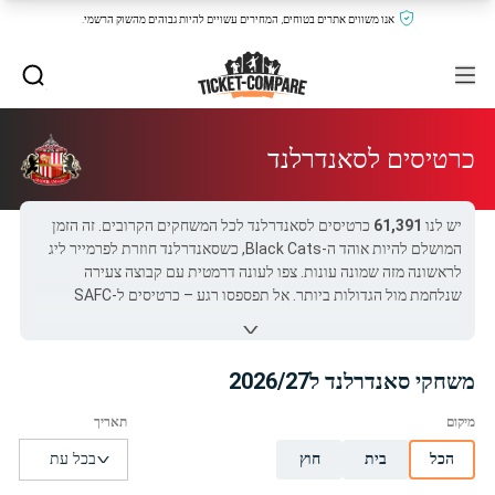
אנו משווים אתרים בטוחים, המחירים עשויים להיות גבוהים מהשוק הרשמי.
כרטיסים לסאנדרלנד
יש לנו
61,391
כרטיסים לסאנדרלנד לכל המשחקים הקרובים. זה הזמן
המושלם להיות אוהד ה-Black Cats, כשסאנדרלנד חוזרת לפרמייר ליג
לראשונה מזה שמונה עונות. צפו לעונה דרמטית עם קבוצה צעירה
שנלחמת מול הגדולות ביותר. אל תפספסו רגע – כרטיסים ל-SAFC
נמכרים החל מ-
$51
ולמקומות ה-VIP היוקרתיים המחיר מטפס עד
.
$40,325
משחק סאנדרלנד מבוקש במיוחד ב-Ticket-Compare.com:
מנצ'סטר
משחקי סאנדרלנד ל2026/27
סיטי נגד סאנדרלנד
ב-
$92
. אל תפספסו!
השוואת מחירים, בחירת מושב ורכישת כרטיסים לסאנדרלנד – הכל כאן,
גם אם המגרש מלא!
הכל
בית
חוץ
כל כרטיסי סאנדרלנד ב-Ticket-Compare.com הם אותנטיים,