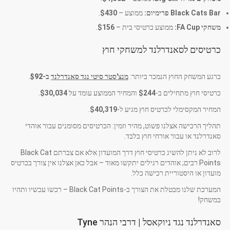
Black Cats Bar פרימיום:
ממוצע –
$430
.
משחקי FA Cup:
ממוצע כרטיסי בית –
$156
.
כרטיסים לסאנדרלנד למשחקי חוץ
כרגע המשחק החוץ הנמכר ביותר:
מנצ'סטר סיטי נגד סאנדרלנד
ב-
$92
.
כרטיסי חוץ מתחילים ב-
$244
והמחיר הממוצע עומד על
$30,034
.
המחיר המקסימלי לכרטיס חוץ מגיע ל-
$40,319
.
תהליך הרכישה אצלנו פשוט, מהיר וזמין: הכרטיסים מסומנים עבור אוהדי
סאנדרלנד או עבור אורחי חוץ בלבד.
לרוב לא ניתן להשיג כרטיסי חוץ דרך המועדון אלא אם צברתם Black Cat
Points רבים; אוהדים רגילים יתקשו מאוד – אבל כאן אצלנו אין צורך בכרטיס
מועדון או היסטוריית רכישה כלל.
המערכת שלנו מבטלת את הצורך ב-Black Cat Points – רכשו עכשיו ותהיו
במשחק!
סאנדרלנד נגד ניוקאסל | דרבי הנהר Tyne