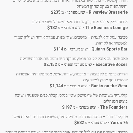
חוויה קלאסית – כולל סיור באצטדיון, ארוחה בת 3 מנות, מושבים פרימיום
והשתתפות בטקס שחקן המשחק.
Riverview Brasserie - יציע מערבי - מ
$235
אירוח עילי, ארבע מנות, יין, שירות מלא וגישה ליושבי מנהלים.
The Business Lounge - יציע מערבי - מ
$182
סביבה עסקית אלגנטית – מושבים, שתי מנות, עמדת אירוח ושולחן שמור
למשפחה או לקוחות.
Quinn's Sports Bar - יציע מערבי - מ
$114
פאב שמח עם אוכל קל, בר פרטי, מוזיקה חיה והפתעות אחרי השריקה.
Executive Boxes - יציע מערבי וצפוני - מ
$2,152
חדרים פרטיים לקבוצות – מרפסת, שירות אישי, מסך טלוויזיה ואפשרות
שימוש נוסף מחוץ למשחקים.
Banks on the Wear - יציע מערבי - מ
$1,144
קולינריה משובחת של שף מישלן טומי בנקס, קבלת פנים שמפניה וישיבה
ביציע המנהלים.
The Founders - יציע מערבי - מ
$197
טרקלין ייחודי – כניסה מורחבת, מוזיקה חיה, מושבים נבחרים ומארח אישי.
76 Yards - יציע צפוני - מ
$682
סביבה עכשווית עם נוף לכל המגרש, אוכל רחוב יוקרתי, ישיבה מרווחת ומוזיקה