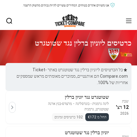
אנו משווים אתרים בטוחים, המחירים עשויים להיות גבוהים מהשוק הרשמי.
כרטיסים ליוניון ברלין נגד שטוטגרט
כל הכרטיסים ליוניון ברלין נגד שטוטגרט באתר Ticket-
Compare.com הם אותנטיים, ממוכרים מאומתים מראש שמספקים
אחריות של 100%.
שטוטגרט נגד יוניון ברלין
שבת
ליגה גרמנית - בונדסליגה
・
מרצדס-בנץ ארנה
12 דצ'
שטוטגרט, גרמניה
2026
החל מ €172
102 כרטיסים זמינים
יוניון ברלין נגד שטוטגרט
שבת