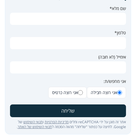
שם מלא*
טלפון*
אימייל (לא חובה)
אני מחפש/ת:
אני רוצה חבילה
אני רוצה כרטיס
שליחה
אתר זה מוגן על ידי reCAPTCHA וחלים
מדיניות הפרטיות
ו
תנאי השימוש
של
Google. לחיצה על כפתור "שליחה" מהווה הסכמה ל
תנאי השימוש של האתר
.