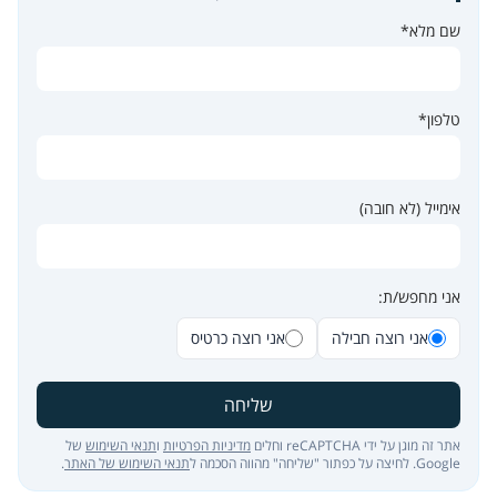
שם מלא*
טלפון*
אימייל (לא חובה)
אני מחפש/ת:
אני רוצה חבילה
אני רוצה כרטיס
שליחה
אתר זה מוגן על ידי reCAPTCHA וחלים
מדיניות הפרטיות
ו
תנאי השימוש
של
Google. לחיצה על כפתור "שליחה" מהווה הסכמה ל
תנאי השימוש של האתר
.