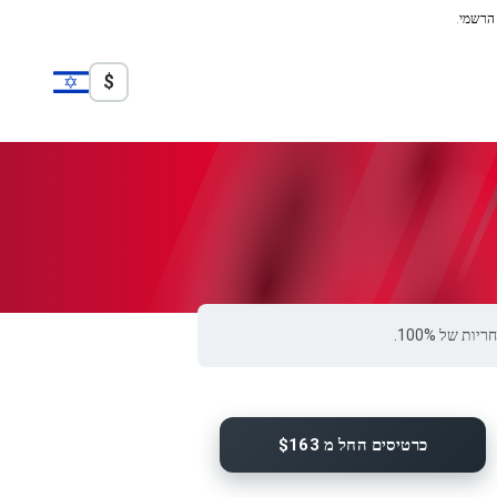
 הרשמי.
$
כרטיסים החל מ $163