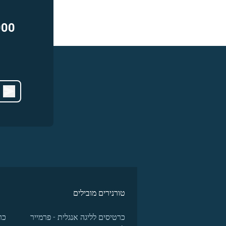
000
טורנירים מובילים
כרטיסים לליגה אנגלית - פרמייר
כר