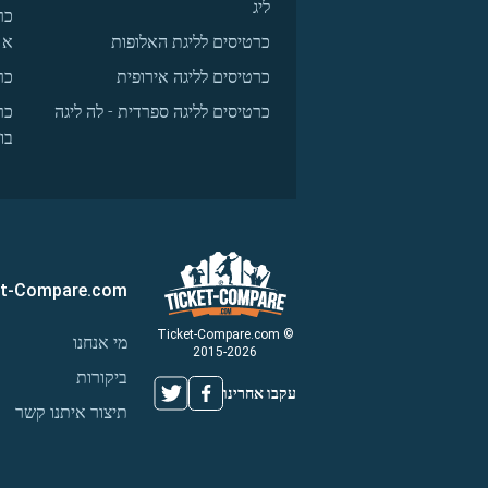
ליג
כר
כרטיסים לליגת האלופות
א
כרטיסים לליגה אירופית
כר
כרטיסים לליגה ספרדית - לה ליגה
כר
בו
et-Compare.com
© Ticket-Compare.com
מי אנחנו
2015-2026
ביקורות
עקבו אחרינו
תיצור איתנו קשר