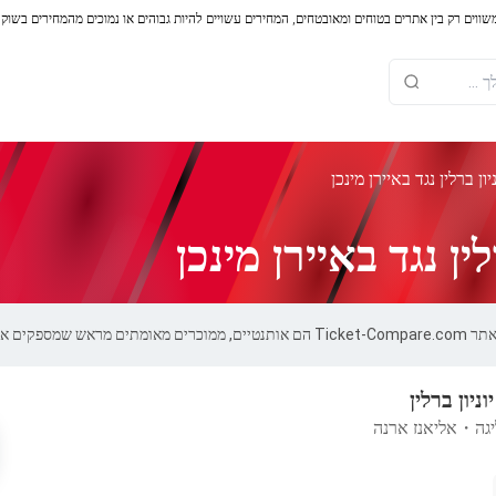
משווים רק בין אתרים בטוחים ומאובטחים, המחירים עשויים להיות גבוהים או נמוכים מהמחירים בשוק
ון ברלין נגד באיירן מינכן
ין נגד באיירן מינכן
יות של 100%.
וניון ברלין
יגה
・
אליאנז ארנה