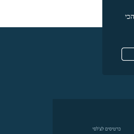
כי
כרטיסים לצ'לסי