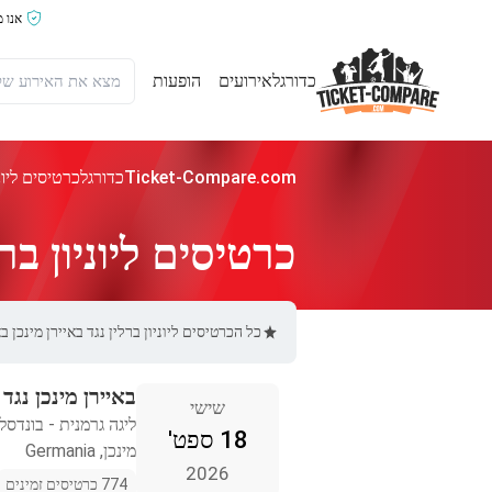
אנו 
כדורגל
אירועים
הופעות
Ticket-Compare.com
כדורגל
כרטיסים ליוני
כרטיסים ליוניון ברל
כל הכרטיסים ליוניון ברלין נגד באיירן מינכן באתר Ticket-Compare.com הם אותנטיים, ממוכרים מאומתים מראש שמספקים אחר
באיירן מינכן נגד י
שישי
ליגה גרמנית - בונדסל
18 ספט'
מינכן, Germania
2026
774 כרטיסים זמינים