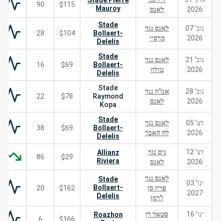
Stade Pierre
90
$115
Mauroy
2026
לאנס
Stade
נוב' 07
לאנס נגד
28
$104
Bollaert-
2026
מרסיי
Delelis
Stade
נוב' 21
לאנס נגד
16
$69
Bollaert-
2026
טולוז
Delelis
Stade
נוב' 28
אנז'ה נגד
22
$78
Raymond
2026
לאנס
Kopa
Stade
דצ' 05
לאנס נגד
38
$69
Bollaert-
2026
לה האבר
Delelis
דצ' 12
ניס נגד
Allianz
86
$29
Riviera
2026
לאנס
לאנס נגד
Stade
ינו' 03
Bollaert-
פריז סן
$162
20
2027
Delelis
ז'רמן
ינו' 16
סטאד רן
Roazhon
6
$166