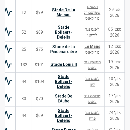
ראסינג
אוג' 29
Stade De La
שטרסבורג
$99
12
Meinau
2026
נגד לאנס
Stade
ספט' 05
לאנס נגד
52
$69
Bollaert-
2026
לוריאן
Delelis
ספט' 12
Le Mans
Stade de La
25
$75
Pincenardière
2026
נגד לאנס
ספט' 19
מונאקו נגד
Stade Louis II
132
$101
2026
לאנס
Stade
אוק' 10
לאנס נגד
44
$104
Bollaert-
2026
ליון
Delelis
אוק' 17
טרואה נגד
Stade De
30
$70
L'Aube
2026
לאנס
Stade
אוק' 24
לאנס נגד
44
$69
Bollaert-
2026
פריז
Delelis
אוק' 31
ליל נגד