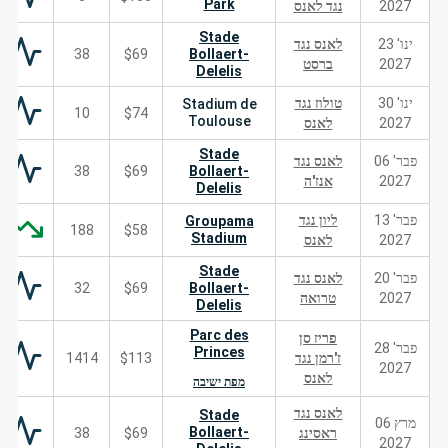
Park
2027
נגד לאנס
Stade
ינו' 23
לאנס נגד
38
$69
Bollaert-
2027
ברסט
Delelis
ינו' 30
טולוז נגד
Stadium de
10
$74
Toulouse
2027
לאנס
Stade
פבר' 06
לאנס נגד
38
$69
Bollaert-
2027
אנז'ה
Delelis
פבר' 13
ליון נגד
Groupama
188
$58
Stadium
2027
לאנס
Stade
פבר' 20
לאנס נגד
32
$69
Bollaert-
2027
טרואה
Delelis
Parc des
פריז סן
פבר' 28
Princes
ז'רמן נגד
$113
1414
2027
לאנס
מפת ישיבה
לאנס נגד
Stade
מרץ 06
Bollaert-
ראסינג
$69
38
2027