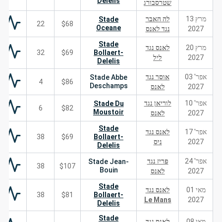
Delelis
שטרסבורג
מרץ 13
לה האבר
Stade
22
$68
Oceane
2027
נגד לאנס
Stade
מרץ 20
לאנס נגד
32
$69
Bollaert-
2027
ליל
Delelis
אפר' 03
אוסר נגד
Stade Abbe
4
$86
Deschamps
2027
לאנס
אפר' 10
לוריאן נגד
Stade Du
6
$82
Moustoir
2027
לאנס
Stade
אפר' 17
לאנס נגד
38
$69
Bollaert-
2027
ניס
Delelis
אפר' 24
פריז נגד
Stade Jean-
38
$107
Bouin
2027
לאנס
Stade
מאי 01
לאנס נגד
38
$81
Bollaert-
Le Mans
2027
Delelis
Stade
מאי 08
לאנס נגד