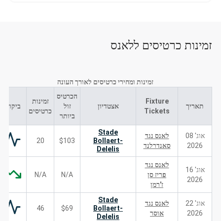
זמינות כרטיסים ללאנס
זמינות ומחירי כרטיסים לאורך העונה
הכרטיס
Fixture
זמינות
תאריך
אצטדיון
זול
ביקוש
Tickets
כרטיסים
ביותר
Stade
אוג' 08
לאנס נגד
20
$103
Bollaert-
2026
סאנדרלנד
Delelis
לאנס נגד
אוג' 16
פריז סן
N/A
N/A
2026
ז'רמן
Stade
אוג' 22
לאנס נגד
46
$69
Bollaert-
2026
אוסר
Delelis