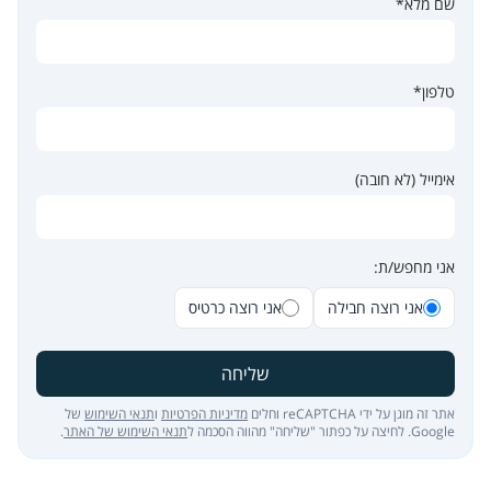
שם מלא*
טלפון*
אימייל (לא חובה)
אני מחפש/ת:
אני רוצה חבילה
אני רוצה כרטיס
שליחה
אתר זה מוגן על ידי reCAPTCHA וחלים
מדיניות הפרטיות
ו
תנאי השימוש
של
Google. לחיצה על כפתור "שליחה" מהווה הסכמה ל
תנאי השימוש של האתר
.