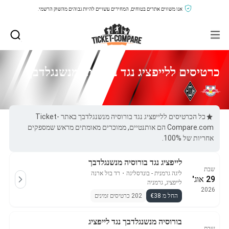
אנו משווים אתרים בטוחים, המחירים עשויים להיות גבוהים מהשוק הרשמי.
כרטיסים ללייפציג נגד בורוסיה מנשנגלדבך
כל הכרטיסים ללייפציג נגד בורוסיה מנשנגלדבך באתר Ticket-
Compare.com הם אותנטיים, ממוכרים מאומתים מראש שמספקים
אחריות של 100%.
לייפציג נגד בורוסיה מנשנגלדבך
שבת
ליגה גרמנית - בונדסליגה
・
רד בול ארנה
29 אוג'
לייפציג, גרמניה
2026
החל מ €38
202 כרטיסים זמינים
בורוסיה מנשנגלדבך נגד לייפציג
שבת