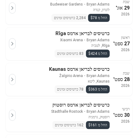
שבת
Budweiser Gardens
・
Bryan Adams
29 אוג'
לונדון, קנדה
2026
החל מ $78
2,284 כרטיסים זמינים
כרטיסים לבריאן אדמס Rīga
ראשון
Xiaomi Arena
・
Bryan Adams
27 ספט'
Rīga, לטביה
2026
החל מ $424
83 כרטיסים זמינים
כרטיסים לבריאן אדמס Kaunas
שבת
Žalgirio Arena
・
Bryan Adams
28 ספט'
Kaunas, ליטא
2026
החל מ $363
78 כרטיסים זמינים
כרטיסים לבריאן אדמס רוסטוק
רביעי
Stadthalle Rostock
・
Bryan Adams
30 ספט'
רוסטוק, גרמניה
2026
החל מ $161
162 כרטיסים זמינים