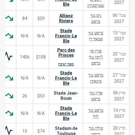
2027
Ble
שטרסבורג
פבר' 06
ניס נגד
Allianz
84
$29
Riviera
2027
ברסט
Stade
פבר' 13
ברסט נגד
N/A
N/A
Francis-Le
2027
סטאד רן
Ble
Parc des
פריז סן
פבר' 20
Princes
ז'רמן נגד
$108
1406
2027
ברסט
מפת ישיבה
Stade
פבר' 27
ברסט נגד
N/A
N/A
Francis-Le
2027
מונאקו
Ble
מרץ 06
פריז נגד
Stade Jean-
26
$53
Bouin
2027
ברסט
Stade
מרץ 13
ברסט נגד
N/A
N/A
Francis-Le
2027
ליל
Ble
מרץ 20
טולוז נגד
Stadium de
10
$74
Toulouse
2027
ברסט