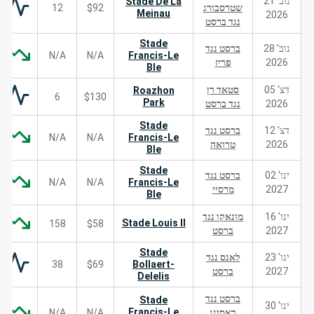
נוב' 21
Stade De La
שטרסבורג
$92
12
Meinau
2026
נגד ברסט
Stade
נוב' 28
ברסט נגד
N/A
N/A
Francis-Le
2026
פריז
Ble
דצ' 05
סטאד רן
Roazhon
6
$130
Park
2026
נגד ברסט
Stade
דצ' 12
ברסט נגד
N/A
N/A
Francis-Le
2026
טרואה
Ble
Stade
ינו' 02
ברסט נגד
N/A
N/A
Francis-Le
2027
מרסיי
Ble
ינו' 16
מונאקו נגד
Stade Louis II
158
$58
2027
ברסט
Stade
ינו' 23
לאנס נגד
38
$69
Bollaert-
2027
ברסט
Delelis
ברסט נגד
Stade
ינו' 30
Francis-Le
ראסינג
N/A
N/A