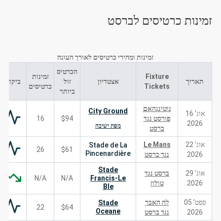
זמינות כרטיסים לברסט
זמינות ומחירי כרטיסים לאורך העונה
הכרטיס
Fixture
זמינות
תאריך
אצטדיון
זול
ביקוש
Tickets
כרטיסים
ביותר
נוטינגהאם
City Ground
אוג' 16
פורסט נגד
$94
16
2026
מפת ישיבה
ברסט
אוג' 22
Le Mans
Stade de La
26
$61
Pincenardière
2026
נגד ברסט
Stade
אוג' 29
ברסט נגד
N/A
N/A
Francis-Le
2026
טולוז
Ble
ספט' 05
לה האבר
Stade
22
$64
Oceane
2026
נגד ברסט