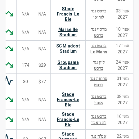
Stade
אפר' 03
ברסט נגד
N/A
N/A
Francis-Le
2027
לוריאן
Ble
אפר' 10
מרסיי נגד
Marseille
N/A
N/A
Stadium
2027
ברסט
אפר' 17
ברסט נגד
SC Mladost
N/A
N/A
Stadium
Le Mans
2027
אפר' 24
ליון נגד
Groupama
174
$29
Stadium
2027
ברסט
מאי 01
טרואה נגד
30
$77
2027
ברסט
Stade
מאי 08
ברסט נגד
N/A
N/A
Francis-Le
2027
אוסר
Ble
Stade
מאי 16
ברסט נגד
N/A
N/A
Francis-Le
2027
לה האבר
Ble
Stade
מאי 22
אנז'ה נגד