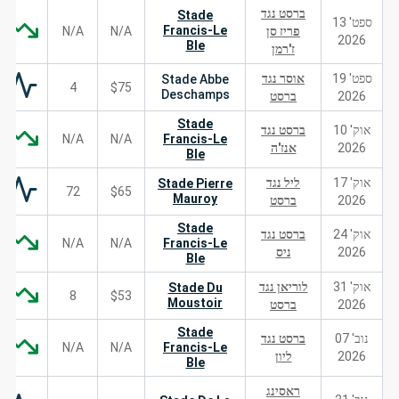
ברסט נגד
Stade
ספט' 13
Francis-Le
פריז סן
N/A
N/A
2026
Ble
ז'רמן
ספט' 19
אוסר נגד
Stade Abbe
4
$75
Deschamps
2026
ברסט
Stade
אוק' 10
ברסט נגד
N/A
N/A
Francis-Le
2026
אנז'ה
Ble
אוק' 17
ליל נגד
Stade Pierre
72
$65
Mauroy
2026
ברסט
Stade
אוק' 24
ברסט נגד
N/A
N/A
Francis-Le
2026
ניס
Ble
אוק' 31
לוריאן נגד
Stade Du
8
$53
Moustoir
2026
ברסט
Stade
נוב' 07
ברסט נגד
N/A
N/A
Francis-Le
2026
ליון
Ble
ראסינג