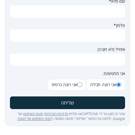
שם מלא*
טלפון*
אימייל (לא חובה)
אני מחפש/ת:
אני רוצה חבילה
אני רוצה כרטיס
שליחה
אתר זה מוגן על ידי reCAPTCHA וחלים
מדיניות הפרטיות
ו
תנאי השימוש
של
Google. לחיצה על כפתור "שליחה" מהווה הסכמה ל
תנאי השימוש של האתר
.