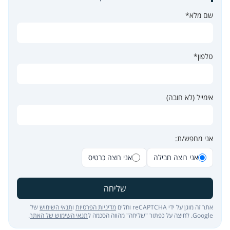
שם מלא*
טלפון*
אימייל (לא חובה)
אני מחפש/ת:
אני רוצה חבילה
אני רוצה כרטיס
שליחה
אתר זה מוגן על ידי reCAPTCHA וחלים
מדיניות הפרטיות
ו
תנאי השימוש
של
Google. לחיצה על כפתור "שליחה" מהווה הסכמה ל
תנאי השימוש של האתר
.