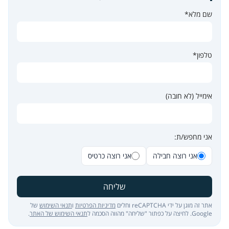
שם מלא*
טלפון*
אימייל (לא חובה)
אני מחפש/ת:
אני רוצה חבילה
אני רוצה כרטיס
שליחה
אתר זה מוגן על ידי reCAPTCHA וחלים
מדיניות הפרטיות
ו
תנאי השימוש
של
Google. לחיצה על כפתור "שליחה" מהווה הסכמה ל
תנאי השימוש של האתר
.