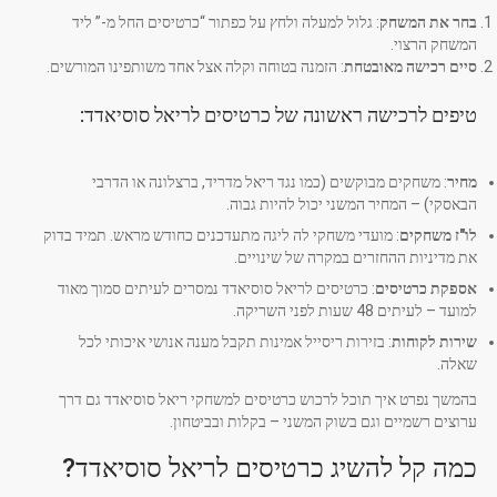
בחר את המשחק
: גלול למעלה ולחץ על כפתור “כרטיסים החל מ-” ליד
המשחק הרצוי.
סיים רכישה מאובטחת
: הזמנה בטוחה וקלה אצל אחד משותפינו המורשים.
טיפים לרכישה ראשונה של כרטיסים לריאל סוסיאדד:
מחיר
: משחקים מבוקשים (כמו נגד ריאל מדריד, ברצלונה או הדרבי
הבאסקי) – המחיר המשני יכול להיות גבוה.
לו"ז משחקים
: מועדי משחקי לה ליגה מתעדכנים כחודש מראש. תמיד בדוק
את מדיניות ההחזרים במקרה של שינויים.
אספקת כרטיסים
: כרטיסים לריאל סוסיאדד נמסרים לעיתים סמוך מאוד
למועד – לעיתים 48 שעות לפני השריקה.
שירות לקוחות
: בזירות ריסייל אמינות תקבל מענה אנושי איכותי לכל
שאלה.
בהמשך נפרט איך תוכל לרכוש כרטיסים למשחקי ריאל סוסיאדד גם דרך
ערוצים רשמיים וגם בשוק המשני – בקלות ובביטחון.
כמה קל להשיג כרטיסים לריאל סוסיאדד?