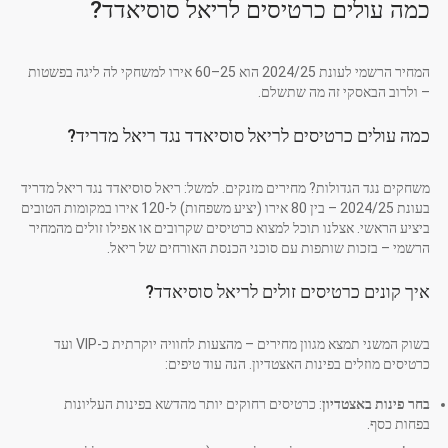
כמה עולים כרטיסים לריאל סוסיאדד?
המחיר הרשמי לעונת 2024/25 הוא 25–60 אירו למשחקי לה ליגה בפשטות
– ולרוב הבאסקי זה מה שתשלם.
כמה עולים כרטיסים לריאל סוסיאדד נגד ריאל מדריד?
משחקים נגד הגדולות? מחירים מזנקים. למשל: ריאל סוסיאדד נגד ריאל מדריד
בעונת 2024/25 – בין 80 אירו (יציע משפחות) ל-120 אירו במקומות הטובים
ביציע הראשי. אצלנו תוכל למצוא כרטיסים שקרובים או אפילו זולים מהמחיר
הרשמי – בזכות שותפות עם סוכני הכנסת האורחים של ריאל.
איך קונים כרטיסים זולים לריאל סוסיאדד?
בשוק המשני תמצא מגוון מחירים – מהצעות לחוויה יוקרתית כ-VIP ועד
כרטיסים מוזלים בפינות האצטדיון. הנה עוד טיפים:
בחר פינות באצטדיון
: כרטיסים רחוקים יותר מהדשא בפינות העליונות
בפחות כסף.