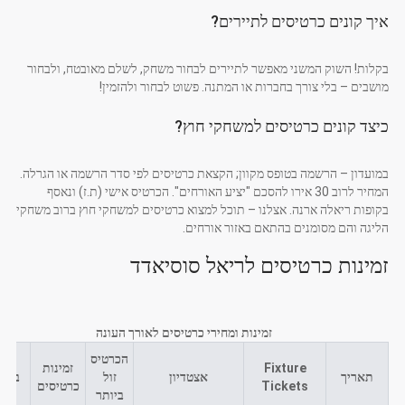
איך קונים כרטיסים לתיירים?
בקלות! השוק המשני מאפשר לתיירים לבחור משחק, לשלם מאובטח, ולבחור
מושבים – בלי צורך בחברות או המתנה. פשוט לבחור ולהזמין!
כיצד קונים כרטיסים למשחקי חוץ?
במועדון – הרשמה בטופס מקוון; הקצאת כרטיסים לפי סדר הרשמה או הגרלה.
המחיר לרוב 30 אירו להסכם "יציע האורחים". הכרטיס אישי (ת.ז) ונאסף
בקופות ריאלה ארנה. אצלנו – תוכל למצוא כרטיסים למשחקי חוץ ברוב משחקי
הליגה והם מסומנים בהתאם באזור אורחים.
זמינות כרטיסים לריאל סוסיאדד
זמינות ומחירי כרטיסים לאורך העונה
הכרטיס
Fixture
זמינות
תאריך
אצטדיון
זול
ביקו
Tickets
כרטיסים
ביותר