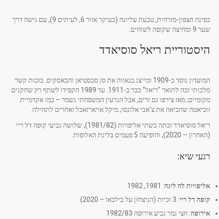
בפינה הצפון-מזרחית, טבעת עליונה (בעיקר אזור 6, לעיתים 9), עם גישה דרך
שער 9 ומחיצה שקופה לשוהים.
היסטוריית ריאל סוסיאדד
המועדון נוסד ב-1909 ומייצג בגאווה את סן סבסטיאן והבאסקים. בזכות קשר
מלכותי זכה לתואר "ריאל" כבר ב-1911. עד 1989 הקפידו לשתף רק שחקנים
מקומיים; מאז צירפו גם זרים, אבל הגרעין המשפחתי נשמר – כמו אקדמיית
זוביאטה שהביאה את צ'אבי אלונסו, מיקל אויארזאבל ואחרים לתהילה.
ריאל סוסיאדד זכתה בשתי אליפויות (1981/82), שלושה גביעי קופה דל ריי
(האחרון – 2020), והופיעה 5 פעמים בליגת האלופות.
רגעי שיא:
אליפויות לה ליגה
: 1981, 1982
קופה דל ריי
: 3 זכיות (הניצחון על בילבאו – 2020)
אירופה
: חצי גמר גביע אירופה 1982/83