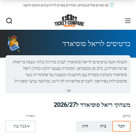
אנו משווים אתרים בטוחים, המחירים עשויים להיות גבוהים מהשוק הרשמי.
כרטיסים לריאל סוסיאדד
השווה וקנה כרטיסים לריאל סוסיאדד לערב כדורגל בלתי נשכח בריאלה
ארנה המרהיב, בלב סן סבסטיאן. המוכרת בצבעי הלבן-כחול, ריאל
סוסיאדד משלבת מסורת עם חדשנות ונשענת על אקדמיית נוער
מהמובילות באירופה. לשניים אליפויות לה ליגה, שלושה גביעי קופה דל
ריי, ומוניטין בגידול כוכבי-על כג리즈מן ואויארזאבל – מועדון שהוא סמל
הגאווה הבאסקית. אל תפספס: ברכוש כרטיסים לריאל סוסיאדד עוד היום!
משחקי ריאל סוסיאדד ל2026/27
כל כרטיסי ריאל סוסיאדד ב-Ticket-Compare.com הם אותנטיים,
ממוכרים מאומתים מראש שמספקים אחריות של 100%.
הכל
בית
חוץ