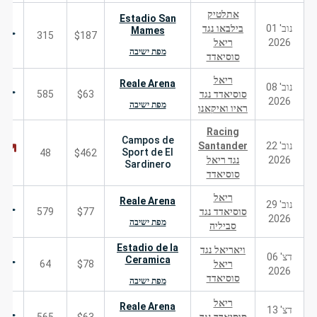
אתלטיק
Estadio San
נוב' 01
בילבאו נגד
Mames
315
$187
2026
ריאל
מפת ישיבה
סוסיאדד
ריאל
Reale Arena
נוב' 08
סוסיאדד נגד
$63
585
2026
מפת ישיבה
ראיו ואיקאנו
Racing
Campos de
נוב' 22
Santander
Sport de El
48
$462
2026
נגד ריאל
Sardinero
סוסיאדד
ריאל
Reale Arena
נוב' 29
סוסיאדד נגד
$77
579
2026
מפת ישיבה
סביליה
Estadio de la
ויאריאל נגד
דצ' 06
Ceramica
ריאל
$78
64
2026
סוסיאדד
מפת ישיבה
ריאל
Reale Arena
דצ' 13