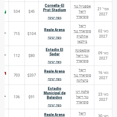
Cornella-El
אספניול נגד
אפר' 21
Prat Stadium
ריאל
$45
534
2027
סוסיאדד
מפת ישיבה
ריאל
Reale Arena
מאי 02
סוסיאדד נגד
715
$104
2027
אתלטיק
מפת ישיבה
בילבאו
Estadio El
אוסאסונה
מאי 09
Sadar
נגד ריאל
$80
112
2027
סוסיאדד
מפת ישיבה
ריאל
Reale Arena
מאי 16
סוסיאדד נגד
$207
703
2027
מפת ישיבה
ברצלונה
Estadio
סלטה ויגו
Municipal de
מאי 23
נגד ריאל
$91
136
Balaidos
2027
סוסיאדד
מפת ישיבה
ריאל
Reale Arena
מאי 30