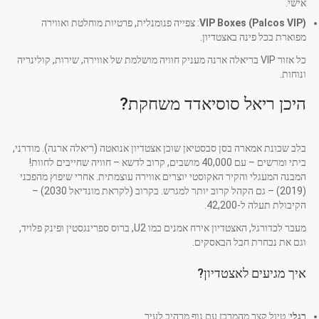
אישי.
VIP Boxes (Palcos VIP)
: צפייה פנומנלית, פרטיות מוחלטת ואווירה
מפוארת בכל פינה באצטדיון.
כל אזור VIP בריאלה ארנה מעניק חוויה מושלמת של אווירה, שירות, קולינריה
ונוחות.
היכן ריאל סוסיאדד משחקת?
בלב שכונת אמארה בסן סבסטיאן שוכן אצטדיון אנואטה (ריאלה ארנה). מודרני,
ביתי ומרשים – עם 40,000 מושבים, קרוב לדשא – חוויה שחייבים לחוות!
המבנה המעגלי והקיר האקוסטי יוצרים אווירה עוצמתית. אחרי שיפוץ מהפכני
(2019) – גם הקהל קרוב יותר למגרש. בקרוב (לקראת מונדיאל 2030) –
הקיבולת תעלה ל-42,200.
מעבר לכדורגל, האצטדיון אירח אמנים כמו U2, ברוס ספרינגסטין ופינק פלויד,
וגם את נבחרת חבל הבאסקים.
איך מגיעים לאצטדיון?
רגלי
: טיול קצר מהמרכז עם נוף מרהיב לעיר.