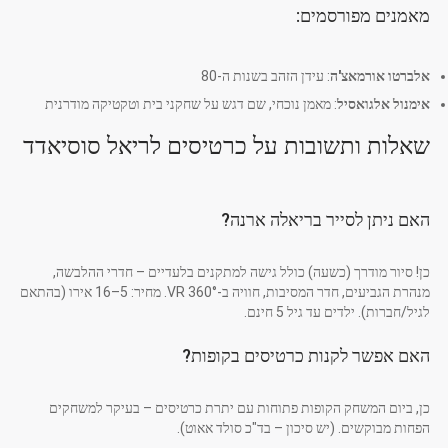
מאמנים מפורסמים:
אלברטו אורמאצ'ה
: עידן הזהב בשנות ה-80
אימנול אלגואסיל
: מאמן נוכחי, שם דגש על שחקני בית וטקטיקה מודרנית
שאלות ותשובות על כרטיסים לריאל סוסיאדד
האם ניתן לסייר בריאלה ארנה?
כן! סיור מודרך (כשעה) כולל גישה למתקנים בלעדיים – חדרי ההלבשה,
מנהרת הגביעים, חדר המסיבות, חוויה ב-360° VR. מחיר: 5–16 אירו (בהתאם
לגיל/חברות). ילדים עד גיל 5 חינם.
האם אפשר לקנות כרטיסים בקופות?
כן, ביום המשחק הקופות פתוחות עם יתרת כרטיסים – בעיקר למשחקים
הפחות מבוקשים. (יש סיכון – בד"כ סולד אאוט).