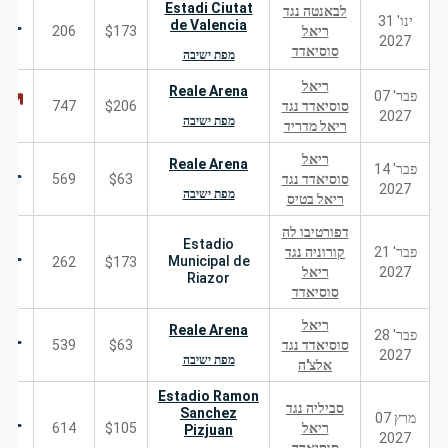
Estadi Ciutat
לבאנטה נגד
ינו' 31
de Valencia
ריאל
$173
206
2027
סוסיאדד
מפת ישיבה
ריאל
Reale Arena
פבר' 07
סוסיאדד נגד
$206
747
2027
מפת ישיבה
ריאל מדריד
ריאל
Reale Arena
פבר' 14
סוסיאדד נגד
$63
569
2027
מפת ישיבה
ריאל בטיס
דפורטיבו לה
Estadio
פבר' 21
קורוניה נגד
Municipal de
262
$173
2027
ריאל
Riazor
סוסיאדד
ריאל
Reale Arena
פבר' 28
סוסיאדד נגד
$63
539
2027
מפת ישיבה
אלצ'ה
Estadio Ramon
סביליה נגד
Sanchez
מרץ 07
ריאל
$105
614
Pizjuan
2027