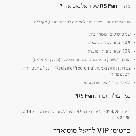
מה זה RS Fan של ריאל סוסיאדד?
מנוי גמיש יותר – מלבד תור להמתנה לחברות סוסיו, מקבלים:
שני כרטיסים למשחק בית
20% הנחה לשניים נוספים
10% הנחה בחנות המועדון
הזמנה למשחקים מזדמנים במתחם זוביאטה (מתקן האימונים)
צבירת נקודות נאמנות (Realzale Programa) – ככל שתגיע יותר,
תשלם פחות!
וכמובן: תור להצטרפות כסוסיו
כמה עולה חברות RS Fan?
בעונת 2024/25: למבוגרים 59.95 אירו לשנה, לילדים עד גיל 14 עלות
39.95 אירו.
כרטיסי VIP לריאל סוסיאדד