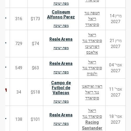
סוסיאדד
מפת ישיבה
Coliseum
חטפה נגד
מרץ 14
Alfonso Perez
ריאל
$173
316
2027
סוסיאדד
מפת ישיבה
ריאל
Reale Arena
מרץ 21
סוסיאדד נגד
729
$74
2027
דפורטיבו
מפת ישיבה
אלאבס
ריאל
Reale Arena
אפר' 04
סוסיאדד נגד
$63
549
2027
מפת ישיבה
ולנסיה
Campo de
ראיו ואיקאנו
Futbol de
אפר' 11
נגד ריאל
$518
34
Vallecas
2027
סוסיאדד
מפת ישיבה
ריאל
Reale Arena
אפר' 18
סוסיאדד נגד
138
$101
Racing
2027
מפת ישיבה
Santander