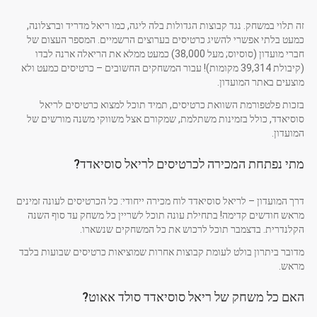
זה תלוי במשחק. נגד קבוצות הגדולות בלה ליגה, כמו ריאל מדריד וברצלונה,
כמעט בלתי אפשרי להשיג כרטיסים בערוצים הרשמיים. המספר העצום של
חברי מועדון (סוסיוס; מעל 38,000) כמעט ממלא את הריאלה ארנה לבדו
(קיבולת 39,314 מקומות)! עבור המשחקים החשובים – כרטיסים כמעט ולא
מוצעים באתר המועדון.
בזכות פלטפורמת השוואת כרטיסים, תמיד תוכל למצוא כרטיסים לריאל
סוסיאדד, כולל בזמינות משתלמת, שמקורם אצל משווקי משנה מורשים של
המועדון.
מתי נפתחת המכירה לכרטיסים לריאל סוסיאדד?
דרך המועדון – לריאל סוסיאדד לוח מכירה ייחודי: כל הכרטיסים לעונה זמינים
מראש חודשים קדימה! בתחילת עונה תוכל לשריין כל משחק עד סוף השנה
הקלנדרית. בדצמבר תוכל לרכוש את כל המשחקים שנשארו.
מדובר ביתרון בולט לעומת קבוצות אחרות שמוציאות כרטיסים שבועות בלבד
מראש.
האם כל משחק של ריאל סוסיאדד סולד אאוט?