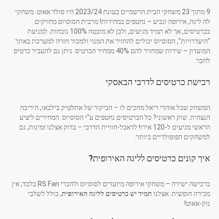
9 מתוך 23 משחקי הבית הרשמיים בעונת 2023/24 היו סולד אאוט. משחקי
לה ליגה, אירופה וגביע – נחטפים במהירות! מרבית הסוסיוס מחזיקים
בכרטיסים, אך לא תמיד מגיעים, ולכן לא מובטח 100% נוכחות. למניעת
"היעדרויות", הסוסיוס יכולים להחזיר את המנוי ולמכור חזרה למערכת באתר
המועדון – שירות שמחזיר להם 40% ממחיר הכרטיס. ניתן גם להעביר כרטיס
לחבר.
רכישת כרטיסים לדרבי הבאסקי
המשחק שכל אוהדי ריאל מחכים לו – הביקור של אתלטיק בילבאו, היריבה
הנצחית. שוק ראשוני? כל הכרטיסים נחטפים ע"י הסוסיוס. המחירים ליציע
הראשי מגיעים ל-120 אירו! לדאבל-חוויית הדרבי – בדוק אצלנו זמינות, גם
למשחקים הפופולריים ביותר.
איך קונים כרטיסים לליגה האירופית?
ברכישה ישירה – משחקי אירופה מיועדים לסוסיוס ולחברי RS Fan בלבד; אין
מכירה חופשית. אצלנו
תמיד יש כרטיסים לליגה האירופית
, כולל לשלבי
נוק-אאוט!