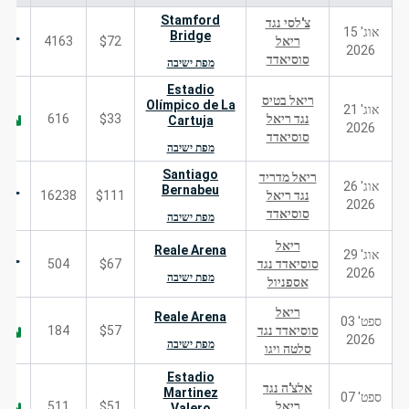
Stamford
צ'לסי נגד
אוג' 15
Bridge
ריאל
$72
4163
2026
סוסיאדד
מפת ישיבה
Estadio
ריאל בטיס
Olímpico de La
אוג' 21
נגד ריאל
$33
616
Cartuja
2026
סוסיאדד
מפת ישיבה
Santiago
ריאל מדריד
אוג' 26
Bernabeu
נגד ריאל
$111
16238
2026
סוסיאדד
מפת ישיבה
ריאל
Reale Arena
אוג' 29
סוסיאדד נגד
$67
504
2026
מפת ישיבה
אספניול
ריאל
Reale Arena
ספט' 03
סוסיאדד נגד
$57
184
2026
מפת ישיבה
סלטה ויגו
Estadio
אלצ'ה נגד
Martinez
ספט' 07
ריאל
$51
511
Valero