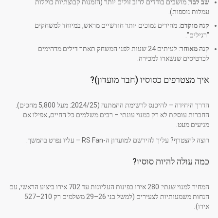
שב לבד
: מושבים בודדים לרוב זולים יותר (הזמנות קבוצתיות כוללות
עמלות נוספות).
קנה מוקדם
: מחירים נמוכים יותר חודשיים מראש, במיוחד למשחקים
"רגילים".
קנה מאוחר
: לעיתים 24 שעות לפני המשחק תאתר דילים מדהימים
לכרטיסים שנשארו למכירה.
איך מצטרפים כסוסיו (חבר מועדון)?
הדרך היחידה – להיכנס לרשימת ההמתנה (2024/25: מעל 5,800 מחכים).
החברות עוסקת לא רק במנוי עונתי – רבים משלמים כל החיים, אפילו אם
מגיעים מעט.
רוצה להצטרף? עליך להירשם למועדון ה-RS Fan – עליו נפרט בהמשך.
כמה עולה להיות סוסיו?
המחיר למנוי שנתי: 280 אירו בפינות העליונות עד 702 אירו ביציע הראשי, עם
הנחות משמעותיות לצעירים (למשל בני 26–29 משלמים רק 210–527
אירו).