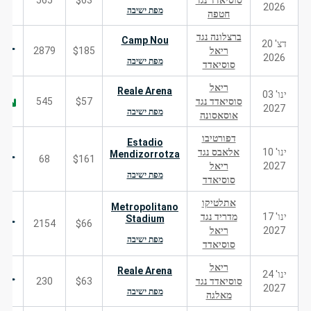
סוסיאדד נגד
$63
565
2026
מפת ישיבה
חטפה
ברצלונה נגד
Camp Nou
דצ' 20
ריאל
$185
2879
2026
מפת ישיבה
סוסיאדד
ריאל
Reale Arena
ינו' 03
סוסיאדד נגד
$57
545
2027
מפת ישיבה
אוסאסונה
דפורטיבו
Estadio
ינו' 10
אלאבס נגד
Mendizorrotza
68
$161
2027
ריאל
מפת ישיבה
סוסיאדד
אתלטיקו
Metropolitano
ינו' 17
מדריד נגד
Stadium
2154
$66
2027
ריאל
מפת ישיבה
סוסיאדד
ריאל
Reale Arena
ינו' 24
סוסיאדד נגד
$63
230
2027
מפת ישיבה
מאלגה