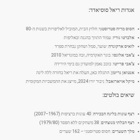
אגדות ריאל סוסיאדד:
חסוס מריה סטרוסטגי
: חלוץ הבית, המוביל לאליפויות בשנות ה-80
אלברטו גוריז
: עמוד התווך בהגנה ובאליפות
לואיס ארקונדה
: שוער, סמל ושחקן נבחרת ספרד
צ'אבי אלונסו
: בוגר האקדמיה, זכה במונדיאל 2010
צ'אבי פרייטו
: כוכב נאמן למועדון גם בימי הירידה
אנטואן גריזמן
: התגלה כאן, העלה את ריאל בחזרה ללה ליגה
מיקל אויארזאבל
: גיבור יורו 2024, מייצג את ההמשכיות המקומית
שיאים בולטים:
רצף עונות בליגה הבכירה
: 40 עונות ברציפות (1967–2007)
רצף הבלתי מנוצחים
: 38 משחקים ללא הפסד (1979/80)
מלך השערים
: חסוס סטרוסטגי – 162 שערים