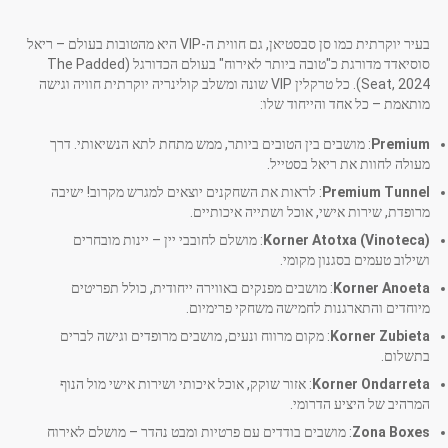
בעיר יוקרתית כמו סן סבסטיאן, גם חווית ה-VIP היא מהטובות בעולם – ריאל
סוסיאדד מדורגת כ"טובה ביותר לאירוח" בעולם הכדורגל (The Padded
Seat, 2024). כל טרקלין VIP שונה ומשלב קולינריה יוקרתית חוויה וגישה
מותאמת – כל אחד והייחוד שלו:
Premium
: מושבים בין הטובים ביותר, ממש מתחת לתא הנשיאותי. דרך
מעולה לחוות את ריאל בסטייל.
Premium Tunnel
: לראות את השחקנים יוצאים למגרש מקרוב! ישיבה
מרופדת, שירות אישי, אוכל ושתייה איכותיים.
Korner Atotxa (Vinoteca)
: מושלם לחובבי יין – יינות מובחרים
ושילוב טעמים בסגנון מקומי.
Korner Anoeta
: מושבים מפנקים באווירה ייחודית, כולל תפריטים
מיוחדים והתארגנות לחמישה משחקי פרימיום.
Korner Zubieta
: מקום מרווח ונעים, מושבים מרופדים וגישה לברים
בתשלום.
Korner Ondarreta
: אזור שוקק, אוכל איכותי ושירות אישי מול הנוף
המרהיב של היציע הדרומי.
Zona Boxes
: מושבים בודדים עם פרטיות ומבט נהדר – מושלם לאירוח