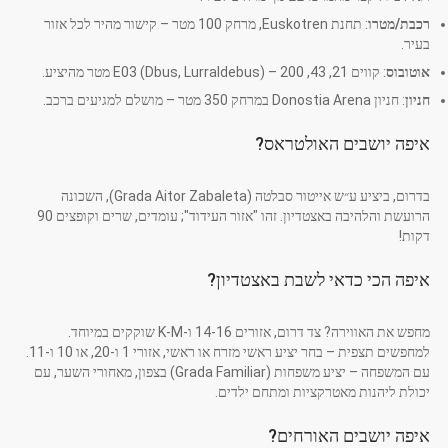
רכבת/מטרו
: תחנת Euskotren, מרחק 100 מטר – קישור מהיר לכל אזור
בעיר.
אוטובוס
: קווים 21, 43, E03 (Dbus, Lurraldebus) – 200 מטר מהיציע.
חניון
: חניון Donostia Arena במרחק 350 מטר – מושלם למגיעים ברכב.
איפה יושבים האולטראס?
בדרום, ביציע ע״ש אייטור סבלטה (Grada Aitor Zabaleta), השכונה
הרועשת והלהיבה באצטדיון. זהו "אזור העידוד"; עומדים, שרים וקופצים 90
דקות!
איפה הכי כדאי לשבת באצטדיון?
מחפש את האווירה? צד דרום, אזורים 14-16 ו-K-M שוקקים במיוחד.
למחפשים תצפית – בחר יציע ראשי מזרח או ראשי, אזורי 1 ו-20, או 10 ו-11.
עם המשפחה – יציע משפחות (Grada Familiar) בצפון, מאחורי השער, עם
יכולת ליהנות מאטרקציות ומתחם ילדים.
איפה יושבים האורחים?