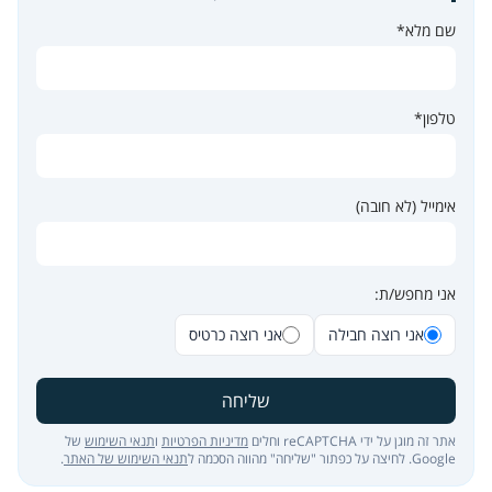
שם מלא*
טלפון*
אימייל (לא חובה)
אני מחפש/ת:
אני רוצה חבילה
אני רוצה כרטיס
שליחה
אתר זה מוגן על ידי reCAPTCHA וחלים
מדיניות הפרטיות
ו
תנאי השימוש
של
Google. לחיצה על כפתור "שליחה" מהווה הסכמה ל
תנאי השימוש של האתר
.