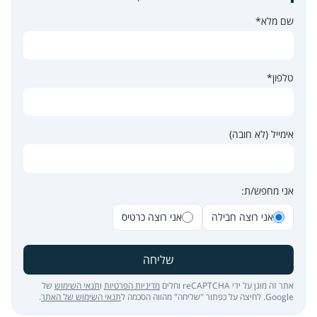
שם מלא*
טלפון*
אימייל (לא חובה)
אני מחפש/ת:
אני רוצה חבילה
אני רוצה כרטיס
שליחה
אתר זה מוגן על ידי reCAPTCHA וחלים
מדיניות הפרטיות
ו
תנאי השימוש
של
Google. לחיצה על כפתור "שליחה" מהווה הסכמה ל
תנאי השימוש של האתר
.