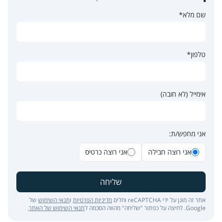
שם מלא*
טלפון*
אימייל (לא חובה)
אני מחפש/ת:
אני רוצה חבילה
אני רוצה כרטיס
שליחה
אתר זה מוגן על ידי reCAPTCHA וחלים
מדיניות הפרטיות
ו
תנאי השימוש
של
Google. לחיצה על כפתור "שליחה" מהווה הסכמה ל
תנאי השימוש של האתר
.