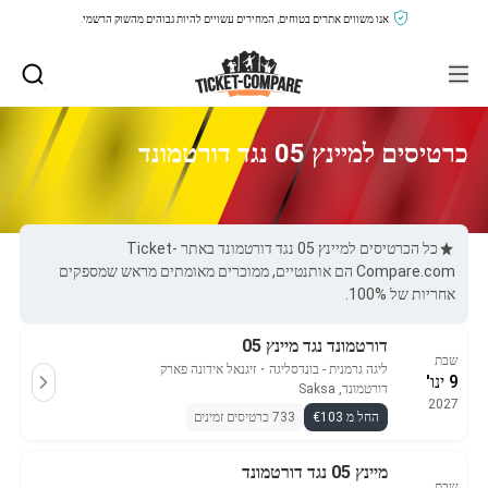
אנו משווים אתרים בטוחים, המחירים עשויים להיות גבוהים מהשוק הרשמי.
כרטיסים למיינץ 05 נגד דורטמונד
כל הכרטיסים למיינץ 05 נגד דורטמונד באתר Ticket-
Compare.com הם אותנטיים, ממוכרים מאומתים מראש שמספקים
אחריות של 100%.
דורטמונד נגד מיינץ 05
שבת
ליגה גרמנית - בונדסליגה
・
זיגנאל אידונה פארק
9 ינו'
דורטמונד, Saksa
2027
החל מ €103
733 כרטיסים זמינים
מיינץ 05 נגד דורטמונד
שבת