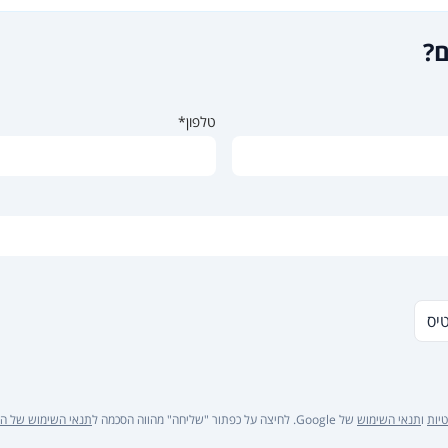
ם?
טלפון*
טיס
יות
ו
תנאי השימוש
של Google. לחיצה על כפתור "שליחה" מהווה הסכמה ל
תנאי השימוש של ה