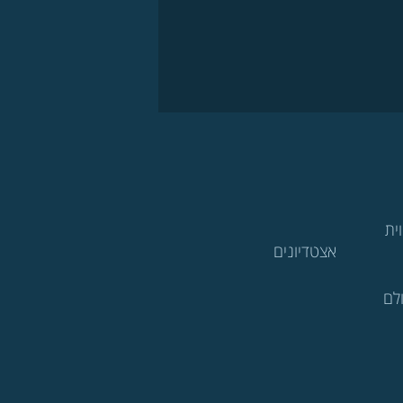
ית
אצטדיונים
לם