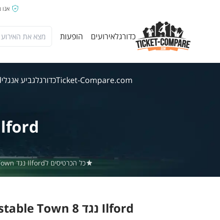
אנו 
כדורגל
אירועים
הופעות
Ticket-Compare.com
כדורגל
גביע אנגלי
ord
Ilford
כל הכרטיסים לIlford נגד Dunstable Town באתר Ticket-Compare.com הם אותנטיים, ממוכרים מאומתים מראש שמספקים אחריות של 100%.
Ilford נגד Dunstable Town 8 אוג' 2026