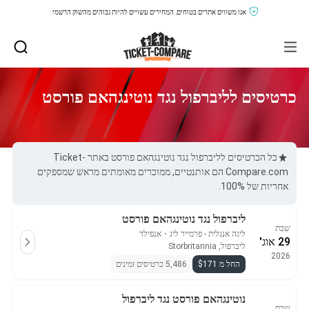
אנו משווים אתרים בטוחים, המחירים עשויים להיות גבוהים מהשוק הרשמי.
כרטיסים לליברפול נגד נוטינגהאם פורסט
כל הכרטיסים לליברפול נגד נוטינגהאם פורסט באתר Ticket-
Compare.com הם אותנטיים, ממוכרים מאומתים מראש שמספקים
אחריות של 100%.
ליברפול נגד נוטינגהאם פורסט
שבת
ליגה אנגלית - פרמייר ליג
・
אנפילד
29 אוג'
ליברפול, Storbritannia
2026
החל מ $171
5,486 כרטיסים זמינים
נוטינגהאם פורסט נגד ליברפול
שבת