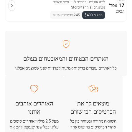
ליגה אנגלית - פרמייר ליג
・
סיטי גראונד
17 אפר'
נוטינגהם, Storbritannia
2027
החל מ $403
245 כרטיסים זמינים
האתרים הבטוחים והמאובטחים בעולם
כל האתרים עוברים בדיקות אמינות קפדניות לפני שמוצגים אצלנו
מוצאים לך את
האוהדים אוהבים
הכרטיסים הכי שווים
אותנו
השוואה מהירה ובטוחה בין כל
מעל 2.5 מיליון אוהדים סומכים
אתרי הכרטיסים בחיפוש אחד
עלינו בכל שנה שנמצא להם את