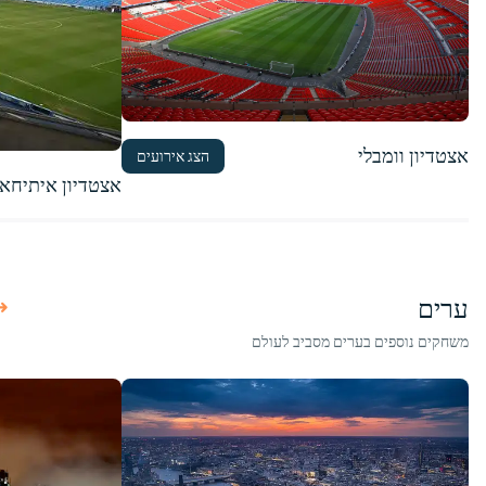
אצטדיון וומבלי
הצג אירועים
אצטדיון איתיחא
ערים
משחקים נוספים בערים מסביב לעולם