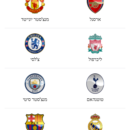
ארסנל
מנצ'סטר יונייטד
ליברפול
צ'לסי
טוטנהאם
מנצ'סטר סיטי